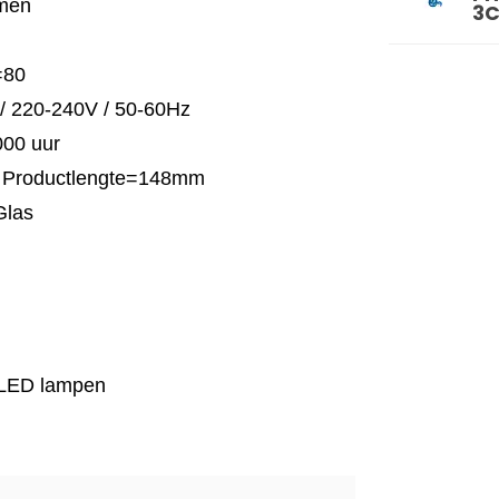
umen
3C
=80
/ 220-240V / 50-60Hz
000 uur
/ Productlengte=148mm
Glas
ge LED lampen