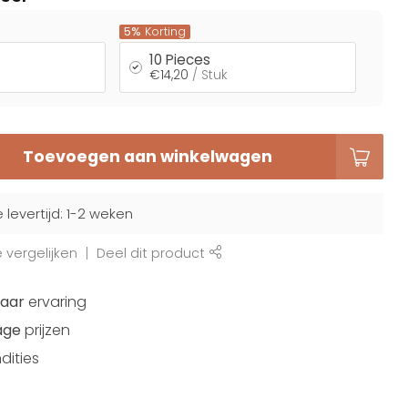
5%
Korting
10 Pieces
€14,20
/ Stuk
Toevoegen aan winkelwagen
levertijd: 1-2 weken
vergelijken
Deel dit product
jaar
ervaring
age
prijzen
dities