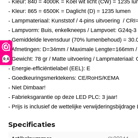
- Kleur: 840 = 4000K = Koel wit licht (CW) = 1235 l
- Kleur: 865 = 6500K = Daglicht (D) = 1235 lumen
- Lampmateriaal: Kunststof / 4-pins uitvoering / CRI
- Lampvorm: Buis, enkelkneeps / Lampvoet: G24q-3 
- Gemiddelde levensduur (70% lumenbehoud) = 30.
- Afmetingen: D=34mm / Maximale Lengte=166mm 
- Gewicht: 78 gr / Matte uitvoering / Lampmateriaal: 
9,6
- Energie-efficiëntielabel (EEL): E
- Goedkeuringsmerktekens: CE/RoHS/KEMA
- Niet Dimbaar!
- Fabrieksgarantie op deze LED PLC: 3 jaar!
- Prijs is inclusief de wettelijke verwijderingsbijdra
Specificaties