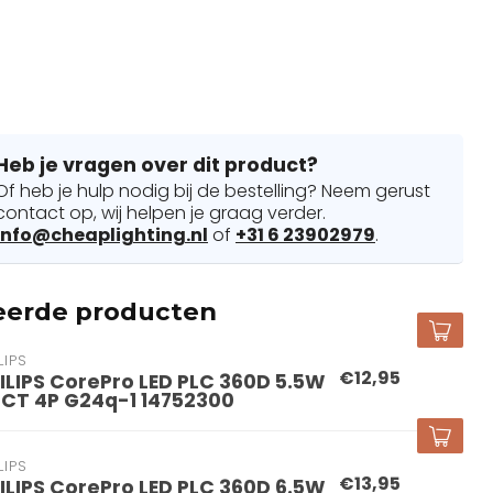
Heb je vragen over dit product?
Of heb je hulp nodig bij de bestelling? Neem gerust
contact op, wij helpen je graag verder.
info@cheaplighting.nl
of
+31 6 23902979
.
eerde producten
LIPS
€12,95
ILIPS CorePro LED PLC 360D 5.5W
CT 4P G24q-1 14752300
LIPS
€13,95
ILIPS CorePro LED PLC 360D 6.5W