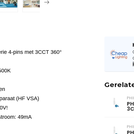
erie 4-pins met 3CCT 360°
6500K
Gerelat
pen
apparaat (HF VSA)
PHI
PH
30V!
3C
pstroom: 49mA
PHI
PH