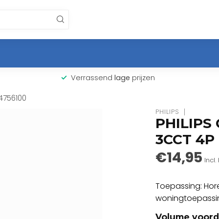
Verrassend
lage
prijzen
4756100
PHILIPS
PHILIPS
3CCT 4P 
€14,95
Incl.
Toepassing: Hore
woningtoepass
Volume voord