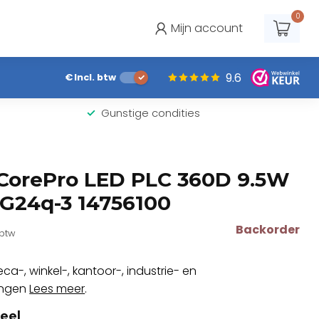
0
Mijn account
9.6
€
Incl. btw
Gunstige condities
 CorePro LED PLC 360D 9.5W
G24q-3 14756100
Backorder
 btw
ca-, winkel-, kantoor-, industrie- en
ingen
Lees meer
.
eel