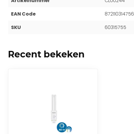
Artikelnummer
CL00244
EAN Code
872110314756
SKU
60315755
Recent bekeken