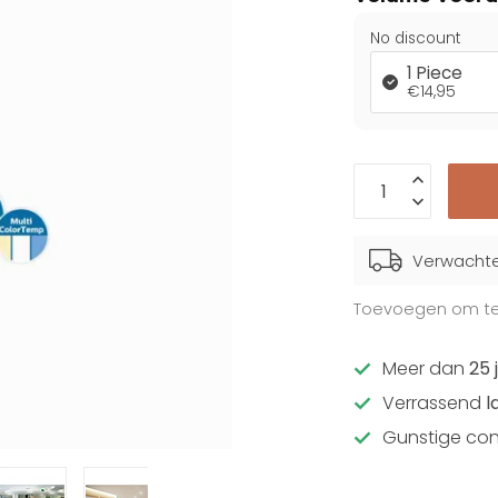
No discount
1 Piece
€14,95
Verwachte 
Toevoegen om te 
Meer dan
25 
Verrassend
l
Gunstige con