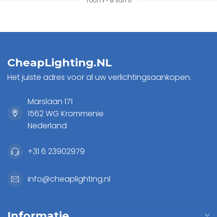
Toon
1
-
6
van 6
CheapLighting.NL
Het juiste adres voor al uw verlichtingsaankopen.
Marslaan 171
1562 WG Krommenie
Nederland
+31 6 23902979
info@cheaplighting.nl
Informatie