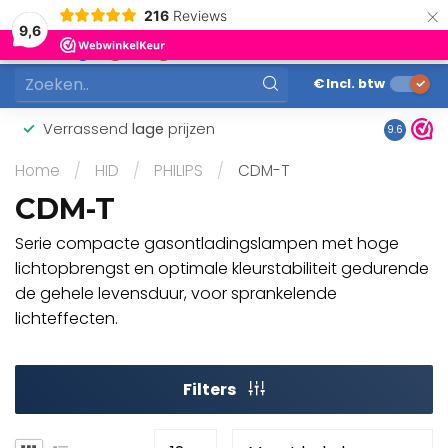
×
216
Reviews
0
9,6
MENU
€
Incl. btw
Verrassend
lage
prijzen
Gunstig
9.6
Home
/
HID
/
PHILIPS
/
CDM-T
CDM-T
Serie compacte gasontladingslampen met hoge
lichtopbrengst en optimale kleurstabiliteit gedurende
de gehele levensduur, voor sprankelende
lichteffecten.
Filters