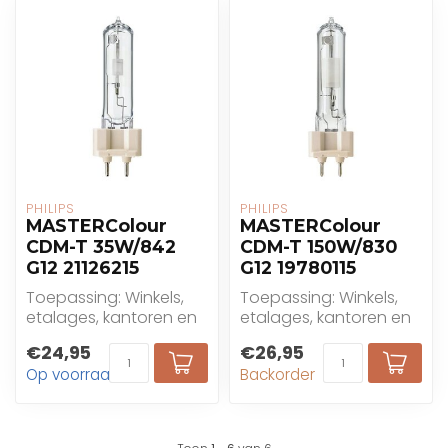
PHILIPS
PHILIPS
MASTERColour
MASTERColour
CDM-T 35W/842
CDM-T 150W/830
G12 21126215
G12 19780115
Toepassing: Winkels,
Toepassing: Winkels,
etalages, kantoren en
etalages, kantoren en
openbare gebouwen,
openbare gebouwen,
€24,95
€26,95
decoratieve buiten...
decoratieve buiten...
Op voorraad
Backorder