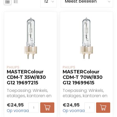
PHILIPS
PHILIPS
MASTERColour
MASTERColour
CDM-T 35W/830
CDM-T 70W/830
G12 19697215
G12 19699615
Toepassing: Winkels,
Toepassing: Winkels,
etalages, kantoren en
etalages, kantoren en
openbare gebouwen,
openbare gebouwen,
€24,95
€24,95
decoratieve buiten...
decoratieve buiten...
Op voorraad
Op voorraad