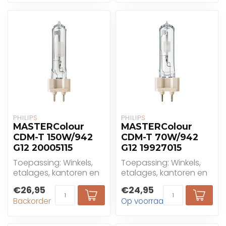
PHILIPS
PHILIPS
MASTERColour
MASTERColour
CDM-T 150W/942
CDM-T 70W/942
G12 20005115
G12 19927015
Toepassing: Winkels,
Toepassing: Winkels,
etalages, kantoren en
etalages, kantoren en
openbare gebouwen,
openbare gebouwen,
€26,95
€24,95
decoratieve buiten...
decoratieve buiten...
Backorder
Op voorraad