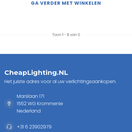
GA VERDER MET WINKELEN
Toon
1
-
0
van 0
CheapLighting.NL
Het juiste adres voor al uw verlichtingsaankopen.
Marslaan 171
1562 WG Krommenie
Nederland
+31 6 23902979