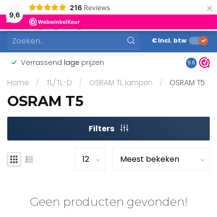
×
216
Reviews
0
9,6
MENU
€
Incl. btw
Verrassend
lage
prijzen
Gunstig
9.6
Home
/
TL/TL-D
/
OSRAM TL lampen
/
OSRAM T5
OSRAM T5
Filters
Geen producten gevonden!