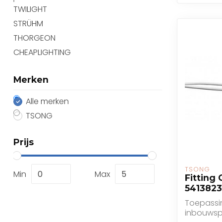
TWILIGHT
STRÜHM
THORGEON
CHEAPLIGHTING
Merken
Alle merken
TSONG
Prijs
TSONG
Min
Max
Fitting
5413823
Toepassin
inbouwsp