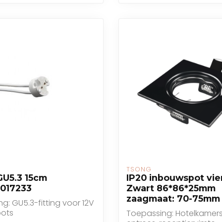
TSONG
 GU5.3 15cm
IP20 inbouwspot vie
017233
Zwart 86*86*25mm
zaagmaat: 70-75mm
g: GU5.3-fitting voor 12V
ots
Toepassing: Hotelkamers