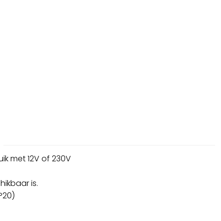
ik met 12V of 230V
ikbaar is.
P20)