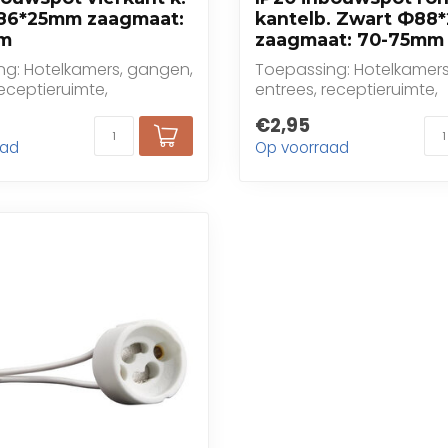
*86*25mm zaagmaat:
kantelb. Zwart Ф88
m
zaagmaat: 70-75mm
ng: Hotelkamers, gangen,
Toepassing: Hotelkamers
receptieruimte,
entrees, receptieruimte,
s, bars, caf...
restaurants, bars, caf...
€2,95
aad
Op voorraad