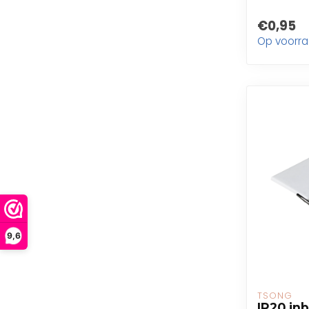
€0,95
Op voorr
9,6
TSONG
IP20 in