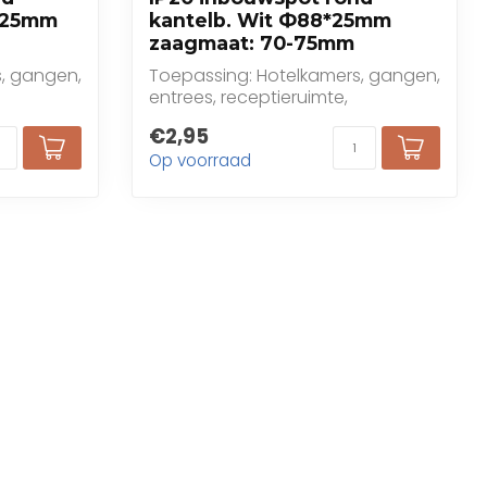
*25mm
kantelb. Wit Ф88*25mm
zaagmaat: 70-75mm
, gangen,
Toepassing: Hotelkamers, gangen,
entrees, receptieruimte,
restaurants, bars, caf...
€2,95
Op voorraad