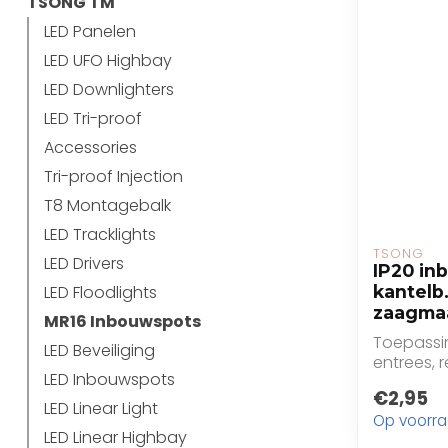
TSONG TM
LED Panelen
LED UFO Highbay
LED Downlighters
LED Tri-proof
Accessories
Tri-proof Injection
T8 Montagebalk
LED Tracklights
TSONG
LED Drivers
IP20 in
LED Floodlights
kantel
zaagma
MR16 Inbouwspots
Toepassi
LED Beveiliging
entrees, 
LED Inbouwspots
restaurant
€2,95
LED Linear Light
Op voorr
LED Linear Highbay