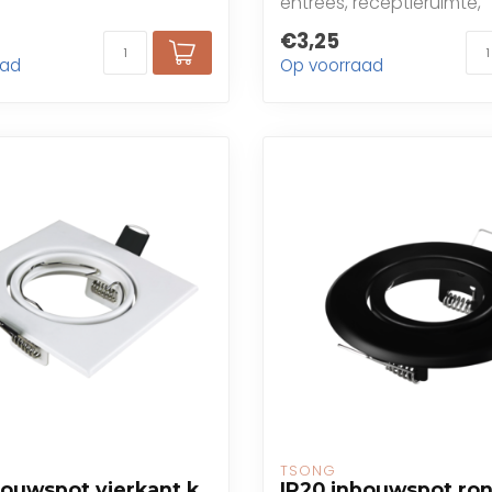
entrees, receptieruimte,
restaurants, bars, caf...
€3,25
aad
Op voorraad
TSONG
bouwspot vierkant k.
IP20 inbouwspot ro