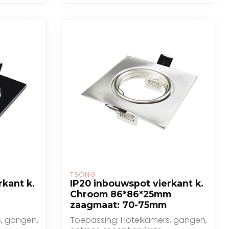
TSONG
rkant k.
IP20 inbouwspot vierkant k.
Chroom 86*86*25mm
zaagmaat: 70-75mm
, gangen,
Toepassing: Hotelkamers, gangen,