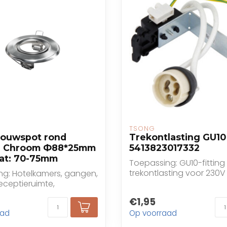
TSONG
bouwspot rond
Trekontlasting GU10
b. Chroom Ф88*25mm
5413823017332
at: 70-75mm
Toepassing: GU10-fitting
trekontlasting voor 230V
ng: Hotelkamers, gangen,
inbouwspots
receptieruimte,
s, bars, caf...
€1,95
aad
Op voorraad