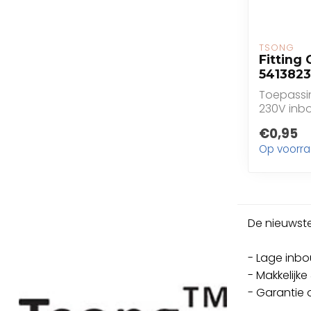
TSONG
Fitting
541382
Toepassin
230V inb
€0,95
Op voorr
De nieuwste
- Lage inbo
- Makkelijk
- Garantie 