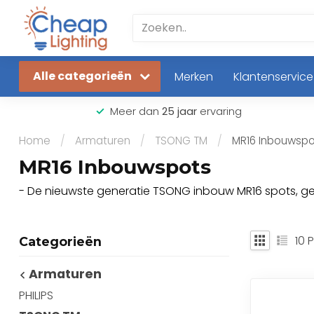
Alle categorieën
Merken
Klantenservice
Meer dan
25 jaar
ervaring
Home
/
Armaturen
/
TSONG TM
/
MR16 Inbouwspo
MR16 Inbouwspots
- De nieuwste generatie TSONG inbouw MR16 spots, ges
10
P
Categorieën
Armaturen
PHILIPS