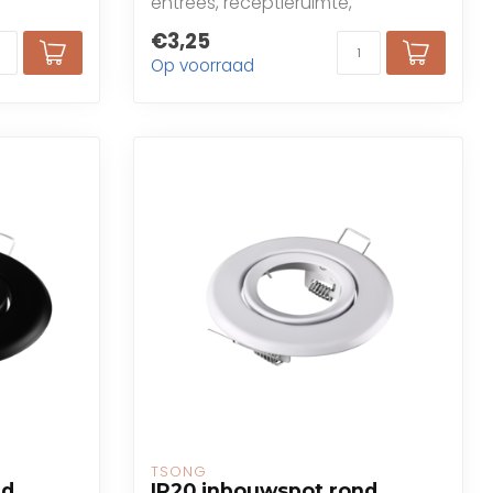
entrees, receptieruimte,
restaurants, bars, caf...
€3,25
Op voorraad
TSONG
nd
IP20 inbouwspot rond