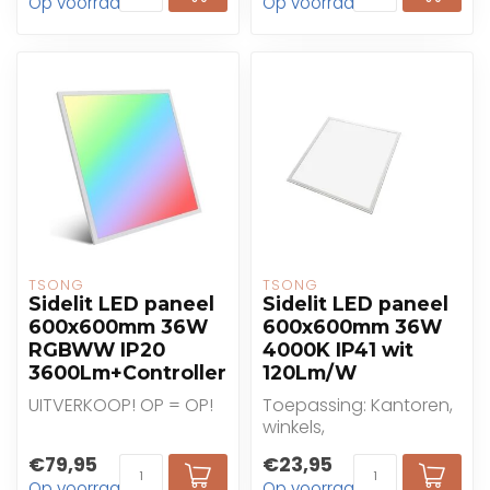
Op voorraad
Op voorraad
anders
TSONG
TSONG
Sidelit LED paneel
Sidelit LED paneel
600x600mm 36W
600x600mm 36W
RGBWW IP20
4000K IP41 wit
3600Lm+Controller
120Lm/W
UITVERKOOP! OP = OP!
Toepassing: Kantoren,
winkels,
gezondheidszorg,
€79,95
€23,95
onderwijs
Op voorraad
Op voorraad