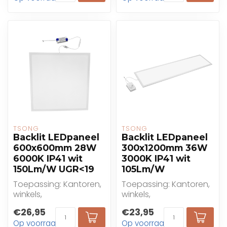
TSONG
TSONG
Backlit LEDpaneel
Backlit LEDpaneel
600x600mm 28W
300x1200mm 36W
6000K IP41 wit
3000K IP41 wit
150Lm/W UGR<19
105Lm/W
Toepassing: Kantoren,
Toepassing: Kantoren,
winkels,
winkels,
gezondheidszorg,
gezondheidszorg,
€26,95
€23,95
onderwijs
onderwijs
Op voorraad
Op voorraad