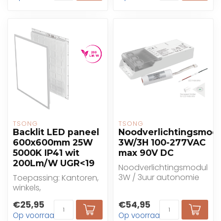
TSONG
TSONG
Backlit LED paneel
Noodverlichtingsmod
600x600mm 25W
3W/3H 100-277VAC
5000K IP41 wit
max 90V DC
200Lm/W UGR<19
Noodverlichtingsmodule
3W / 3uur autonomie
Toepassing: Kantoren,
t.b.v. LED panelen
winkels,
gezondheidszorg,
€25,95
€54,95
onderwijs
Op voorraad
Op voorraad