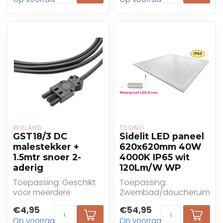
WIELAND
TSONG
GST18/3 DC
Sidelit LED paneel
malestekker +
620x620mm 40W
1.5mtr snoer 2-
4000K IP65 wit
aderig
120Lm/W WP
Toepassing: Geschikt
Toepassing:
voor meerdere
Zwembad/doucheruimte,
toepassingen
hotels, kantoren,
€4,95
€54,95
winkels,
Op voorraad
Op voorraad
gezondheidszorg, on...