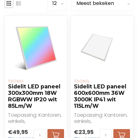
TSONG
TSONG
Sidelit LED paneel
Sidelit LED paneel
300x300mm 18W
600x600mm 36W
RGBWW IP20 wit
3000K IP41 wit
85Lm/W
115Lm/W
Toepassing: Kantoren,
Toepassing: Kantoren,
winkels,
winkels,
gezondheidszorg,
gezondheidszorg,
€49,95
€23,95
onderwijs, hotels of
onderwijs