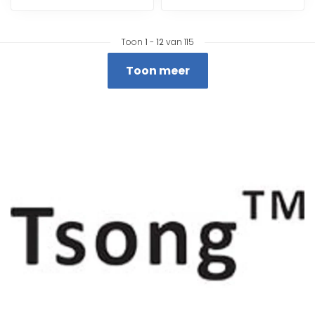
Toon
1
-
12
van 115
Toon meer