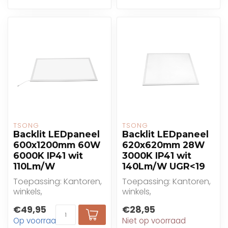
TSONG
TSONG
Backlit LEDpaneel
Backlit LEDpaneel
600x1200mm 60W
620x620mm 28W
6000K IP41 wit
3000K IP41 wit
110Lm/W
140Lm/W UGR<19
Toepassing: Kantoren,
Toepassing: Kantoren,
winkels,
winkels,
gezondheidszorg,
gezondheidszorg,
€49,95
€28,95
onderwijs
onderwijs
Op voorraad
Niet op voorraad