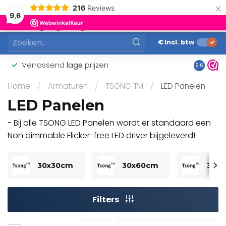
×
216
Reviews
0
9,6
MENU
€
Incl. btw
Verrassend
lage
prijzen
Gunstig
9.6
Home
/
Armaturen
/
TSONG TM
/
LED Panelen
LED Panelen
- Bij alle TSONG LED Panelen wordt er standaard een
Non dimmable Flicker-free LED driver bijgeleverd!
30x30cm
30x60cm
30x
Filters