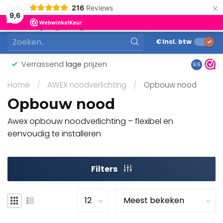
×
216
Reviews
0
9,6
MENU
€
Incl. btw
Verrassend
lage
prijzen
Gunstig
9.6
Home
/
AWEX noodverlichting
/
Opbouw nood
Opbouw nood
Awex opbouw noodverlichting – flexibel en
eenvoudig te installeren
Filters