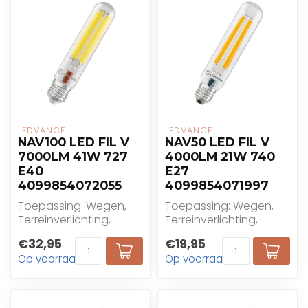
LEDVANCE
LEDVANCE
NAV100 LED FIL V
NAV50 LED FIL V
7000LM 41W 727
4000LM 21W 740
E40
E27
4099854072055
4099854071997
Toepassing: Wegen,
Toepassing: Wegen,
Terreinverlichting,
Terreinverlichting,
Wandelzones, Parken,
Wandelzones, Parken,
€32,95
€19,95
Buitengebruik alleen...
Buitengebruik alleen...
Op voorraad
Op voorraad