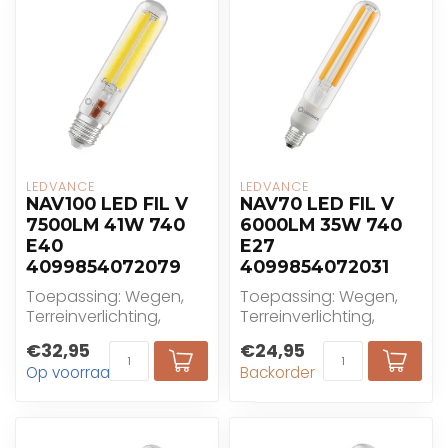
LEDVANCE
LEDVANCE
NAV100 LED FIL V
NAV70 LED FIL V
7500LM 41W 740
6000LM 35W 740
E40
E27
4099854072079
4099854072031
Toepassing: Wegen,
Toepassing: Wegen,
Terreinverlichting,
Terreinverlichting,
Wandelzones, Parken,
Wandelzones, Parken,
€32,95
€24,95
Buitengebruik alleen...
Buitengebruik alleen...
Op voorraad
Backorder