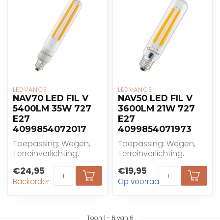
LEDVANCE
LEDVANCE
NAV70 LED FIL V
NAV50 LED FIL V
5400LM 35W 727
3600LM 21W 727
E27
E27
4099854072017
4099854071973
Toepassing: Wegen,
Toepassing: Wegen,
Terreinverlichting,
Terreinverlichting,
Wandelzones, Parken,
Wandelzones, Parken,
€24,95
€19,95
Buitengebruik alleen...
Buitengebruik alleen...
Backorder
Op voorraad
Toon
1
-
6
van 6