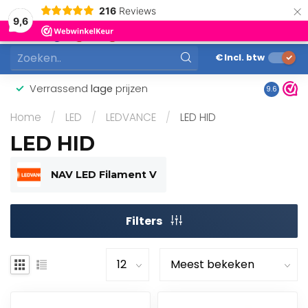
×
216
Reviews
0
9,6
MENU
€
Incl. btw
Verrassend
lage
prijzen
Gunstig
9.6
Home
/
LED
/
LEDVANCE
/
LED HID
LED HID
NAV LED Filament V
Filters