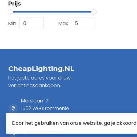
Prijs
Min
Max
CheapLighting.NL
Het juiste adres voor al uw
verlichtingsaankopen.
Marslaan 171
1562 WG Krommenie
Nederland
Door het gebruiken van onze website, ga je akkoor
+31 6 23902979