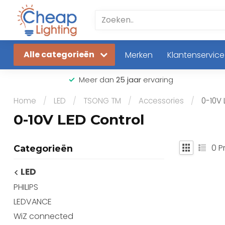
Alle categorieën
Merken
Klantenservice
Meer dan
25 jaar
ervaring
Home
/
LED
/
TSONG TM
/
Accessories
/
0-10V 
0-10V LED Control
0
P
Categorieën
LED
PHILIPS
LEDVANCE
WiZ connected