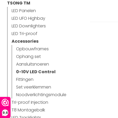
TSONG TM
LED Panelen
LED UFO Highbay
LED Downlighters
LED Tri-proof
Accessories
Opbouwframes
Ophang set
Aansluitsnoeren
0-10V LED Control
Fittingen
Set veerklemmen
Noodverlichtingsmodule
Tri-proof Injection
T8 Montagebalk
9,6
LED Tracklights