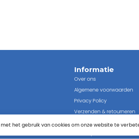
Informatie
Over ons
Algemene voorwaarden
Privacy Policy
Verzenden & retourneren
Klantenservice
d met het gebruik van cookies om onze website te verbet
Sitemap