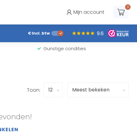
0
Mijn account
9.6
€
Incl. btw
Gunstige condities
Toon:
evonden!
NKELEN