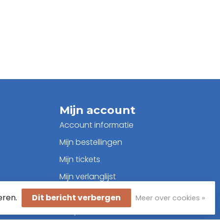
Mijn account
Account informatie
Mijn bestellingen
Mijn tickets
Mijn verlanglijst
Vergelijk
eren.
Dit bericht verbergen
Meer over cookies »
Alle producten