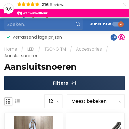
×
216
Reviews
0
9,6
MENU
€
Incl. btw
Verrassend
lage
prijzen
Gunstig
9.6
Home
/
LED
/
TSONG TM
/
Accessories
/
Aansluitsnoeren
Aansluitsnoeren
Filters