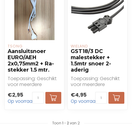
TSONG
WIELAND
Aansluitsnoer
GST18/3 DC
EURO/AEH
malestekker +
2x0,75mm2 + Ra-
1.5mtr snoer 2-
stekker 1.5 mtr.
aderig
Toepassing: Geschikt
Toepassing: Geschikt
voor meerdere
voor meerdere
toepassingen
toepassingen
€2,95
€4,95
Op voorraad
Op voorraad
Toon
1
-
2
van 2