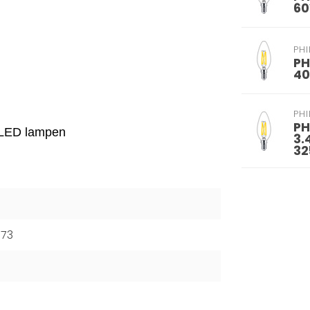
60
PHI
PH
40
PHI
PH
ge LED lampen
3.
32
373