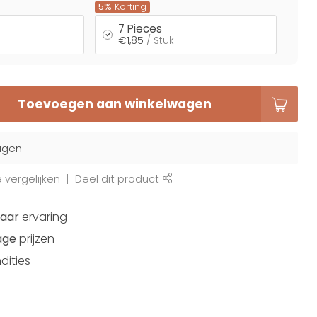
5%
Korting
7 Pieces
€1,85
/ Stuk
Toevoegen aan winkelwagen
agen
vergelijken
Deel dit product
jaar
ervaring
age
prijzen
dities