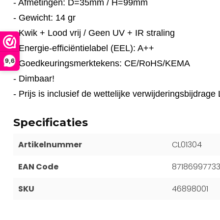
- Afmetingen: D=35mm / H=99mm
- Gewicht: 14 gr
- Kwik + Lood vrij / Geen UV + IR straling
- Energie-efficiëntielabel (EEL): A++
9,6
- Goedkeuringsmerktekens: CE/RoHS/KEMA
- Dimbaar!
- Prijs is inclusief de wettelijke verwijderingsbijdra
Specificaties
Artikelnummer
CL01304
EAN Code
8718699773
SKU
46898001