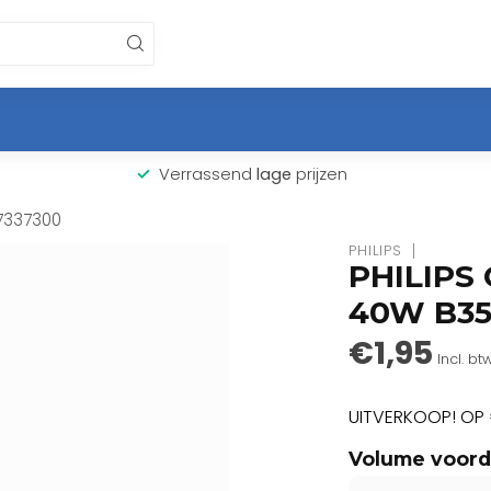
Verrassend
lage
prijzen
77337300
PHILIPS
PHILIPS 
40W B35 
€1,95
Incl. bt
UITVERKOOP! OP 
Volume voord