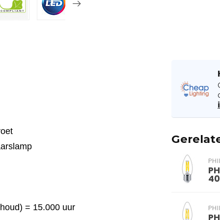
voet
Gerelat
Kaarslamp
PHI
PH
40
ehoud) = 15.000 uur
PHI
PH