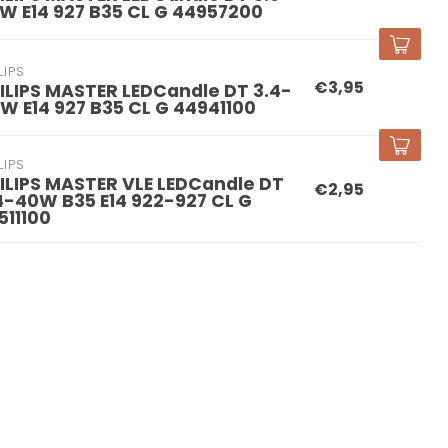
W E14 927 B35 CL G 44957200
LIPS
€3,95
ILIPS MASTER LEDCandle DT 3.4-
W E14 927 B35 CL G 44941100
LIPS
ILIPS MASTER VLE LEDCandle DT
€2,95
4-40W B35 E14 922-927 CL G
511100