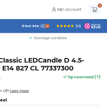
0
Mijn account
9.6
€
Incl. btw
Gunstige condities
Classic LEDCandle D 4.5-
E14 827 CL 77337300
Op voorraad (7)
w
= OP!
Lees meer
.
eel