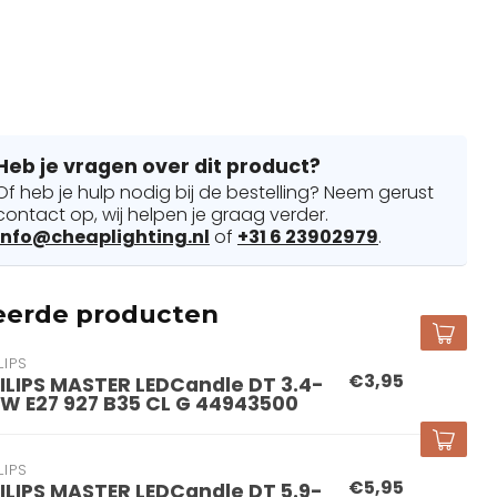
Heb je vragen over dit product?
Of heb je hulp nodig bij de bestelling? Neem gerust
contact op, wij helpen je graag verder.
info@cheaplighting.nl
of
+31 6 23902979
.
eerde producten
LIPS
€3,95
ILIPS MASTER LEDCandle DT 3.4-
W E27 927 B35 CL G 44943500
LIPS
€5,95
ILIPS MASTER LEDCandle DT 5.9-