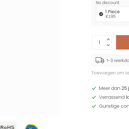
No discount
1 Piece
€1,95
1-3 werkd
Toevoegen om te 
Meer dan
25 
Verrassend
l
Gunstige con