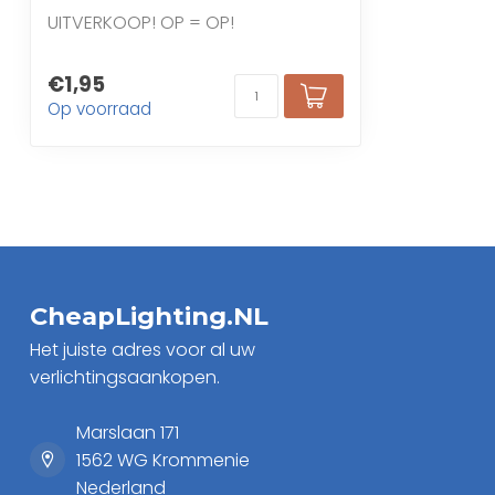
UITVERKOOP! OP = OP!
€1,95
Op voorraad
CheapLighting.NL
Het juiste adres voor al uw
verlichtingsaankopen.
Marslaan 171
1562 WG Krommenie
Nederland