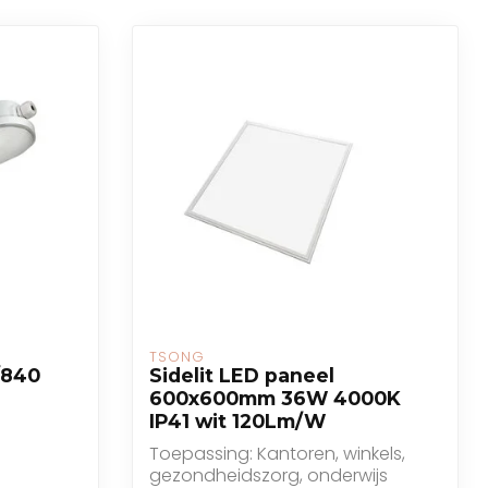
TSONG
/840
Sidelit LED paneel
600x600mm 36W 4000K
IP41 wit 120Lm/W
Toepassing: Kantoren, winkels,
gezondheidszorg, onderwijs