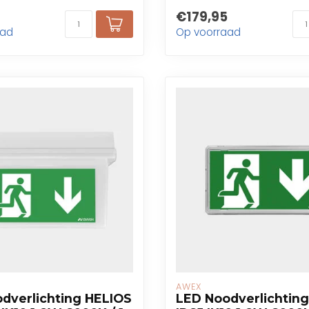
€179,95
aad
Op voorraad
AWEX
dverlichting HELIOS
LED Noodverlichting