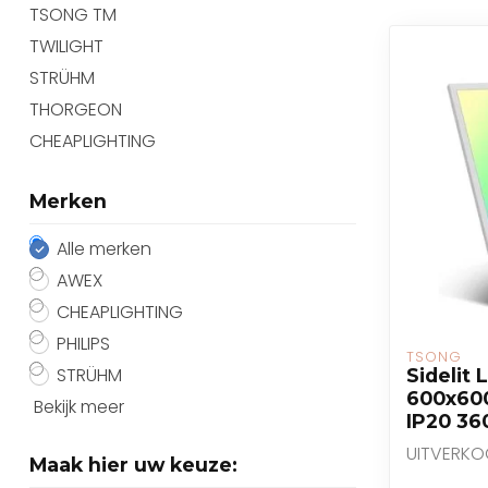
TSONG TM
TWILIGHT
STRÜHM
THORGEON
CHEAPLIGHTING
Merken
Alle merken
AWEX
CHEAPLIGHTING
PHILIPS
TSONG
STRÜHM
Sidelit
600x6
Bekijk meer
IP20 36
UITVERKO
Maak hier uw keuze: