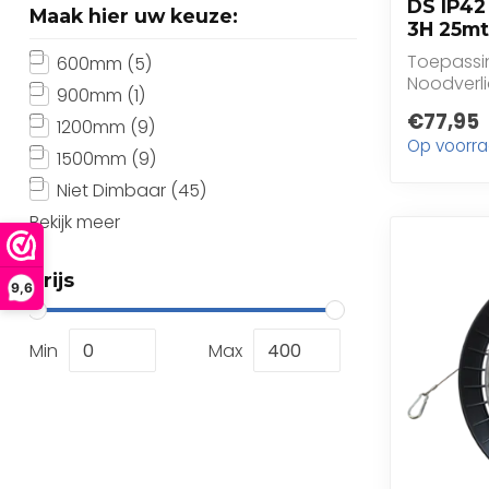
DS IP42 
Maak hier uw keuze:
3H 25mt
Toepassin
600mm
(5)
Noodverl
900mm
(1)
testknop 
€77,95
1200mm
(9)
Op voorr
1500mm
(9)
Niet Dimbaar
(45)
Bekijk meer
Prijs
9,6
Min
Max