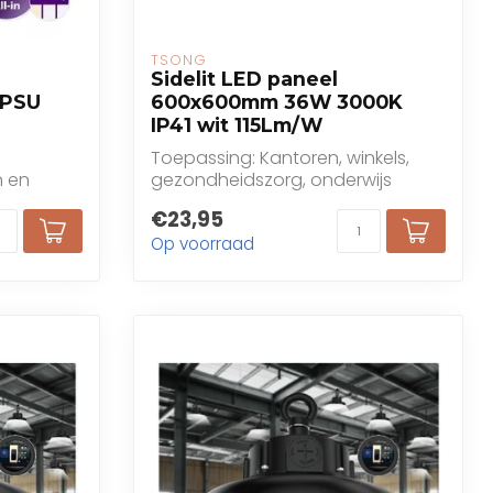
TSONG
Sidelit LED paneel
 PSU
600x600mm 36W 3000K
IP41 wit 115Lm/W
Toepassing: Kantoren, winkels,
n en
gezondheidszorg, onderwijs
€23,95
Op voorraad