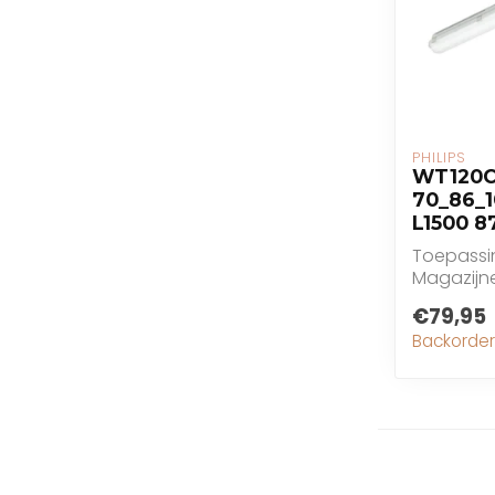
PHILIPS
WT120C
70_86_1
L1500 8
Toepassi
Magazijne
€79,95
Backorder