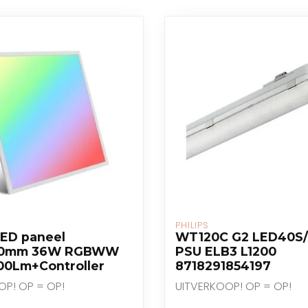
PHILIPS
 LED paneel
WT120C G2 LED40S
00mm 36W RGBWW
PSU ELB3 L1200
00Lm+Controller
8718291854197
OP! OP = OP!
UITVERKOOP! OP = OP!