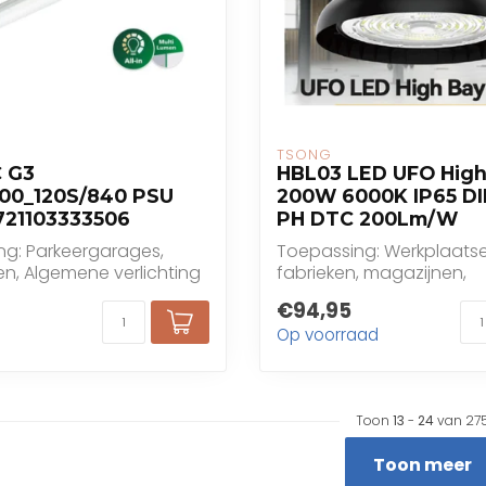
TSONG
 G3
HBL03 LED UFO Hig
00_120S/840 PSU
200W 6000K IP65 DI
721103333506
PH DTC 200Lm/W
ng: Parkeergarages,
Toepassing: Werkplaatse
n, Algemene verlichting
fabrieken, magazijnen,
benzinestations, supermar
€94,95
Op voorraad
Toon
13
-
24
van 27
Toon meer