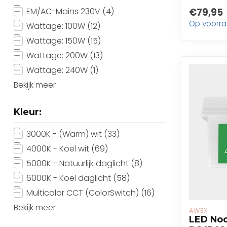
EM/AC-Mains 230V
(4)
€79,95
Op voorr
Wattage: 100W
(12)
Wattage: 150W
(15)
Wattage: 200W
(13)
Wattage: 240W
(1)
Bekijk meer
Kleur:
3000K - (Warm) wit
(33)
4000K - Koel wit
(69)
5000K - Natuurlijk daglicht
(8)
6000K - Koel daglicht
(58)
Multicolor CCT (ColorSwitch)
(16)
Bekijk meer
AWEX
LED Noo