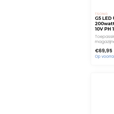
TSONG
G5 LED 
200watt
10V PH
Toepassin
magazijne
€69,95
Op voorr