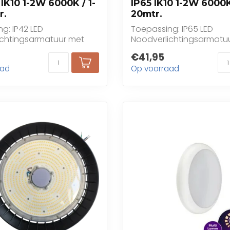
IK10 1-2W 6000K / 1-
IP65 IK10 1-2W 6000K
r.
20mtr.
g: IP42 LED
Toepassing: IP65 LED
ichtingsarmatuur met
Noodverlichtingsarmatu
voor binnen toepassin...
testknop voor binnen- en 
€41,95
aad
Op voorraad