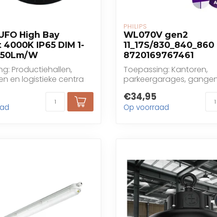
PHILIPS
UFO High Bay
WL070V gen2
 4000K IP65 DIM 1-
11_17S/830_840_860
 150Lm/W
8720169767461
g: Productiehallen,
Toepassing: Kantoren,
n en logistieke centra
parkeergarages, gange
trappenhuizen
€34,95
aad
Op voorraad