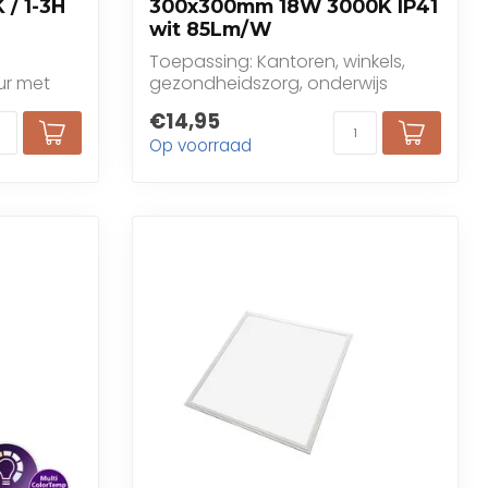
 / 1-3H
300x300mm 18W 3000K IP41
wit 85Lm/W
Toepassing: Kantoren, winkels,
ur met
gezondheidszorg, onderwijs
buite...
€14,95
Op voorraad