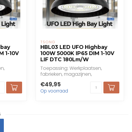
TSONG
hbay
HBL03 LED UFO Highbay
M 1-10V
100W 5000K IP65 DIM 1-10V
LIF DTC 180Lm/W
n,
Toepassing: Werkplaatsen,
fabrieken, magazijnen,
kten, ...
benzinestations, supermarkten, ...
€49,95
Op voorraad
5