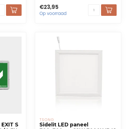
€23,95
Op voorraad
TSONG
 EXIT S
Sidelit LED paneel