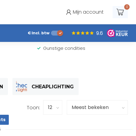
0
Mijn account
9.6
€
Incl. btw
Gunstige condities
N
CHEAPLIGHTING
Toon:
cts
5