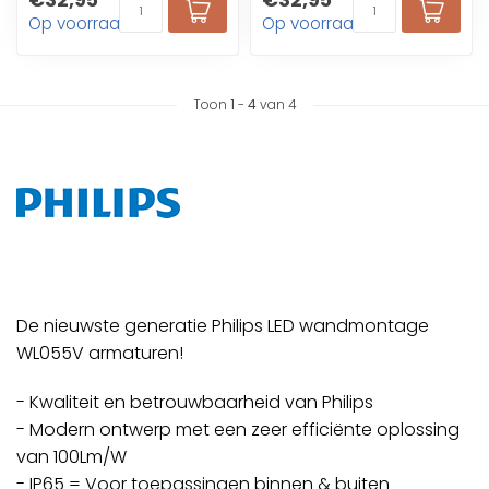
€32,95
€32,95
Trappenhuizen
Trappenhuizen
Op voorraad
Op voorraad
Toon
1
-
4
van 4
De nieuwste generatie Philips LED wandmontage
WL055V armaturen!
- Kwaliteit en betrouwbaarheid van Philips
- Modern ontwerp met een zeer efficiënte oplossing
van 100Lm/W
- IP65 = Voor toepassingen binnen & buiten