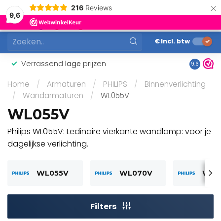
×
216
Reviews
0
9,6
MENU
€
Incl. btw
Verrassend
lage
prijzen
Gunstig
9.6
Home
/
Armaturen
/
PHILIPS
/
Binnenverlichting
/
Wandarmaturen
/
WL055V
WL055V
Philips WL055V: Ledinaire vierkante wandlamp: voor je
dagelijkse verlichting.
WL055V
WL070V
WL1
Filters