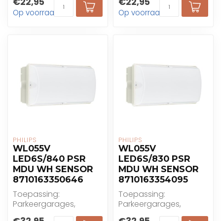
€22,95
€22,95
Trappenhuizen
Op voorraad
Op voorraad
PHILIPS
PHILIPS
WL055V
WL055V
LED6S/840 PSR
LED6S/830 PSR
MDU WH SENSOR
MDU WH SENSOR
8710163350646
8710163354095
Toepassing:
Toepassing:
Parkeergarages,
Parkeergarages,
Ingangen, Gangen,
Ingangen, Gangen,