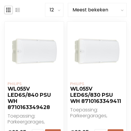
PHILIPS
PHILIPS
WL055V
WL055V
LED6S/840 PSU
LED6S/830 PSU
WH
WH 8710163349411
8710163349428
Toepassing:
Parkeergarages,
Toepassing:
Ingangen, Gangen,
Parkeergarages,
Trappenhuizen
Ingangen, Gangen,