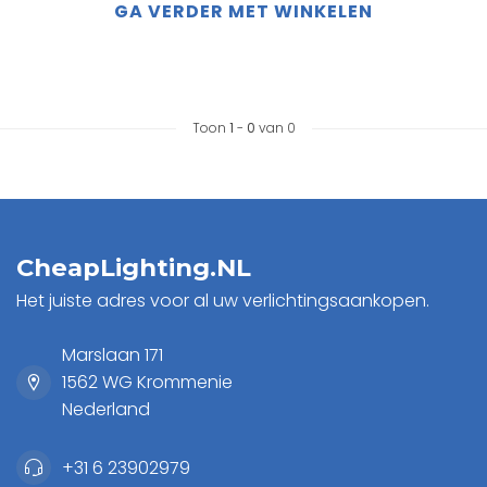
GA VERDER MET WINKELEN
Toon
1
-
0
van 0
CheapLighting.NL
Het juiste adres voor al uw verlichtingsaankopen.
Marslaan 171
1562 WG Krommenie
Nederland
+31 6 23902979