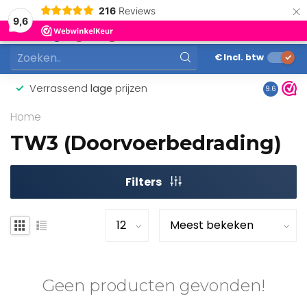
×
216
Reviews
0
9,6
MENU
€
Incl. btw
Verrassend
lage
prijzen
Gunstig
9.6
Home
TW3 (Doorvoerbedrading)
Filters
Geen producten gevonden!