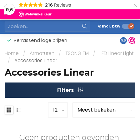
×
216
Reviews
0
9,6
MENU
€
Incl. btw
Verrassend
lage
prijzen
Gunstig
9.6
Home
/
Armaturen
/
TSONG TM
/
LED Linear Light
/
Accessories Linear
Accessories Linear
Filters
Geen producten gevonden!