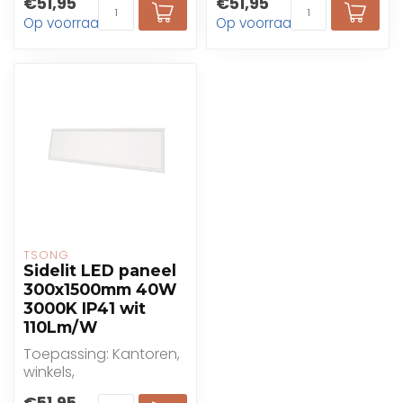
€51,95
€51,95
onderwijs
onderwijs
Op voorraad
Op voorraad
TSONG
Sidelit LED paneel
300x1500mm 40W
3000K IP41 wit
110Lm/W
Toepassing: Kantoren,
winkels,
gezondheidszorg,