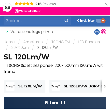
×
216
Reviews
0
9,6
MENU
€
Incl. btw
Verrassend
lage
prijzen
Gunstig
9.6
Home
/
Armaturen
/
TSONG TM
/
LED Panelen
/
30x150cm
/
SL 120Lm/W
SL 120Lm/W
- TSONG Sidelit LED paneel 300x1500mm 120Lm/W wit
frame
SL 120Lm/W
SL 120Lm/W UGR<19
Filters