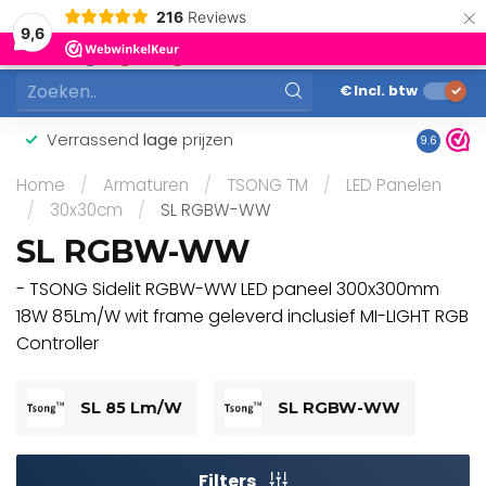
×
216
Reviews
0
9,6
MENU
€
Incl. btw
Verrassend
lage
prijzen
Gunstig
9.6
Home
/
Armaturen
/
TSONG TM
/
LED Panelen
/
30x30cm
/
SL RGBW-WW
SL RGBW-WW
- TSONG Sidelit RGBW-WW LED paneel 300x300mm
18W 85Lm/W wit frame geleverd inclusief MI-LIGHT RGB
Controller
SL 85 Lm/W
SL RGBW-WW
Filters