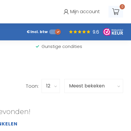
0
Mijn account
9.6
€
Incl. btw
Gunstige condities
Toon:
evonden!
NKELEN