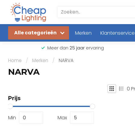
Alle categorieën
Merken
Klantenservice
Meer dan
25 jaar
ervaring
Home
/
Merken
/
NARVA
NARVA
0
P
Prijs
Min
Max