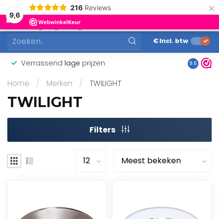
×
216
Reviews
0
9,6
MENU
€
Incl. btw
Verrassend
lage
prijzen
Gunstig
9.6
Home
/
Merken
/
TWILIGHT
TWILIGHT
Filters