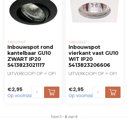
TWILIGHT
TWILIGHT
Inbouwspot rond
Inbouwspot
kantelbaar GU10
vierkant vast GU10
ZWART IP20
WIT IP20
5413823021117
5413823206606
UITVERKOOP! OP = OP!
UITVERKOOP! OP = OP!
€2,95
€2,95
Op voorraad
Op voorraad
Toon
1
-
6
van 6