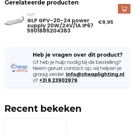
Gerelateerde producten
GLP
GLP GPV-20-24 power
€9,95
supply 20W/24V/1A IP67
5901885204383
Heb je vragen over dit product?
Of heb je hulp nodig bij de bestelling?
Neem gerust contact op, wij helpen je
graag verder.
info@cheaplighting.nl
of
+31 6 23902979
.
Recent bekeken