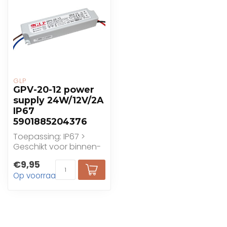
GLP
GPV-20-12 power
supply 24W/12V/2A
IP67
5901885204376
Toepassing: IP67 >
Geschikt voor binnen-
en
€9,95
buitentoepassingen,
Op voorraad
niet programmeerb...