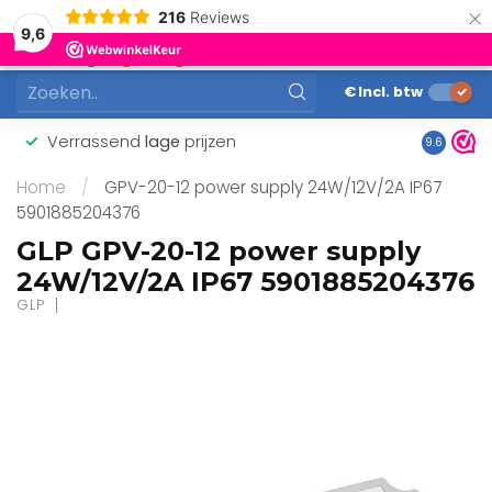
×
216
Reviews
0
9,6
MENU
€
Incl. btw
Verrassend
lage
prijzen
Gunstig
9.6
Home
/
GPV-20-12 power supply 24W/12V/2A IP67
5901885204376
GLP GPV-20-12 power supply
24W/12V/2A IP67 5901885204376
GLP