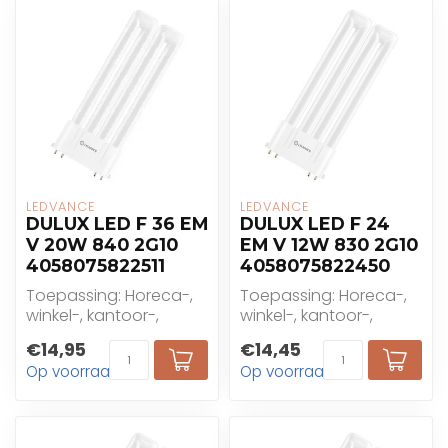
LEDVANCE
LEDVANCE
DULUX LED F 36 EM
DULUX LED F 24
V 20W 840 2G10
EM V 12W 830 2G10
4058075822511
4058075822450
Toepassing: Horeca-,
Toepassing: Horeca-,
winkel-, kantoor-,
winkel-, kantoor-,
industrie- en
industrie- en
€14,95
€14,45
woningtoepassingen
woningtoepassingen
Op voorraad
Op voorraad