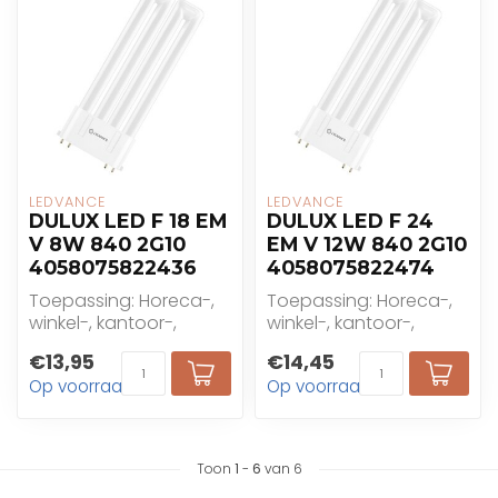
LEDVANCE
LEDVANCE
DULUX LED F 18 EM
DULUX LED F 24
V 8W 840 2G10
EM V 12W 840 2G10
4058075822436
4058075822474
Toepassing: Horeca-,
Toepassing: Horeca-,
winkel-, kantoor-,
winkel-, kantoor-,
industrie- en
industrie- en
€13,95
€14,45
woningtoepassingen
woningtoepassingen
Op voorraad
Op voorraad
Toon
1
-
6
van 6