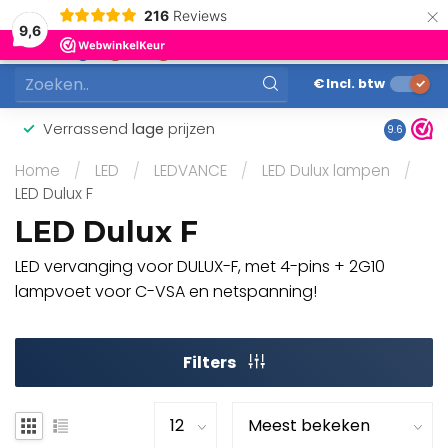
×
216
Reviews
0
9,6
MENU
€
Incl. btw
Verrassend
lage
prijzen
Gunstig
9.6
Home
/
LED
/
LEDVANCE
/
LED Dulux lampen
/
LED Dulux F
LED Dulux F
LED vervanging voor DULUX-F, met 4-pins + 2G10
lampvoet voor C-VSA en netspanning!
Filters