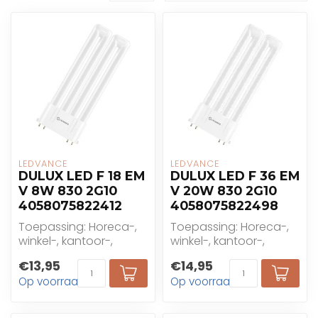
LEDVANCE
LEDVANCE
DULUX LED F 18 EM
DULUX LED F 36 EM
V 8W 830 2G10
V 20W 830 2G10
4058075822412
4058075822498
Toepassing: Horeca-,
Toepassing: Horeca-,
winkel-, kantoor-,
winkel-, kantoor-,
industrie- en
industrie- en
€13,95
€14,95
woningtoepassingen
woningtoepassingen
Op voorraad
Op voorraad