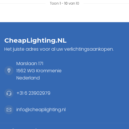
Toon
1
-
10
van 10
CheapLighting.NL
Het juiste adres voor al uw verlichtingsaankopen.
Marslaan 171
1562 WG Krommenie
Nederland
+31 6 23902979
info@cheaplighting.nl