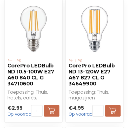
PHILIPS
PHILIPS
CorePro LEDBulb
CorePro LEDBulb
ND 10.5-100W E27
ND 13-120W E27
A60 840 CL G
A67 827 CL G
34710600
34649900
Toepassing: Thuis,
Toepassing: Thuis,
hotels, cafés,
magazijnen
restaurants
€2,95
€4,95
Op voorraad
Op voorraad