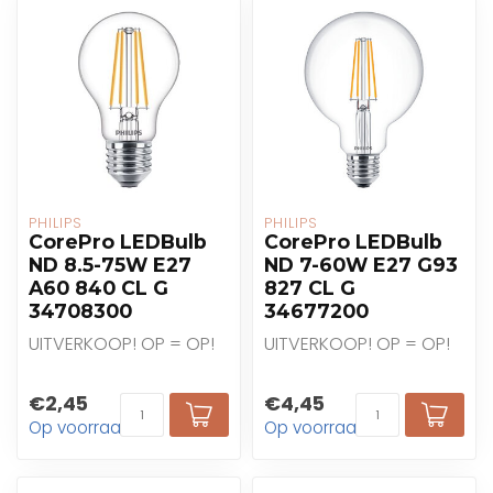
PHILIPS
PHILIPS
CorePro LEDBulb
CorePro LEDBulb
ND 8.5-75W E27
ND 7-60W E27 G93
A60 840 CL G
827 CL G
34708300
34677200
UITVERKOOP! OP = OP!
UITVERKOOP! OP = OP!
€2,45
€4,45
Op voorraad
Op voorraad