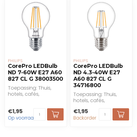
PHILIPS
PHILIPS
CorePro LEDBulb
CorePro LEDBulb
ND 7-60W E27 A60
ND 4.3-40W E27
827 CL G 38003500
A60 827 CL G
34716800
Toepassing: Thuis,
hotels, cafés,
Toepassing: Thuis,
restaurants
hotels, cafés,
restaurants
€1,95
€1,95
Op voorraad
Backorder