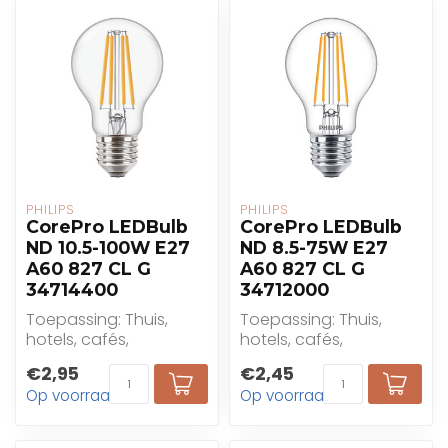
PHILIPS
PHILIPS
CorePro LEDBulb
CorePro LEDBulb
ND 10.5-100W E27
ND 8.5-75W E27
A60 827 CL G
A60 827 CL G
34714400
34712000
Toepassing: Thuis,
Toepassing: Thuis,
hotels, cafés,
hotels, cafés,
restaurants
restaurants
€2,95
€2,45
Op voorraad
Op voorraad