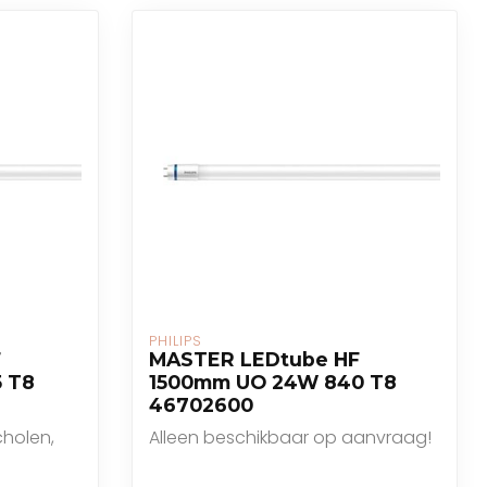
PHILIPS
F
MASTER LEDtube HF
 T8
1500mm UO 24W 840 T8
46702600
cholen,
Alleen beschikbaar op aanvraag!