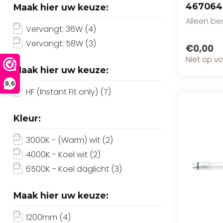
467064
Maak hier uw keuze:
Alleen b
Vervangt: 36W
(4)
Vervangt: 58W
(3)
€0,00
Niet op v
Maak hier uw keuze:
9,6
HF (Instant Fit only)
(7)
Kleur:
3000K - (Warm) wit
(2)
4000K - Koel wit
(2)
6500K - Koel daglicht
(3)
Maak hier uw keuze:
1200mm
(4)