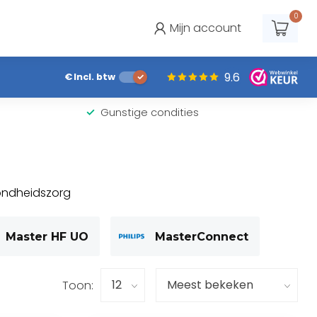
0
Mijn account
9.6
€
Incl. btw
Gunstige condities
ezondheidszorg
Master HF UO
MasterConnect
Toon: