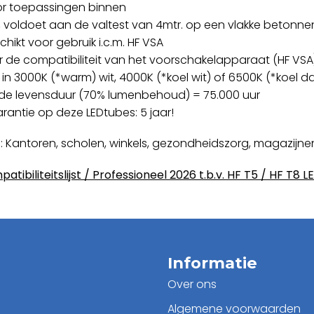
or toepassingen binnen
rij, voldoet aan de valtest van 4mtr. op een vlakke betonn
chikt voor gebruik i.c.m. HF VSA
r de compatibiliteit van het voorschakelapparaat (HF VSA
 in 3000K (*warm) wit, 4000K (*koel wit) of 6500K (*koel da
de levensduur (70% lumenbehoud) = 75.000 uur
arantie op deze LEDtubes: 5 jaar!
 Kantoren, scholen, winkels, gezondheidszorg, magazijnen
atibiliteitslijst / Professioneel 2026 t.b.v. HF T5 / HF T8 L
Informatie
Over ons
Algemene voorwaarden