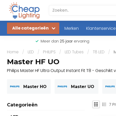
Alle categorieën
Merken
Klantenservice
Meer dan
25 jaar
ervaring
Home
/
LED
/
PHILIPS
/
LED Tubes
/
T8 LED
/
M
Master HF UO
Philips Master HF Ultra Output Instant Fit T8 - Geschikt
Master HO
Master UO
7
P
Categorieën