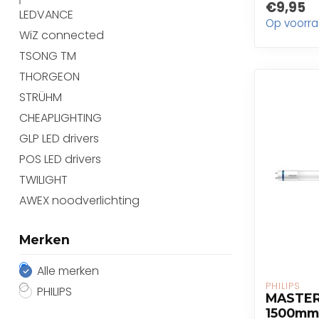
€9,95
LEDVANCE
Op voorr
WiZ connected
TSONG TM
THORGEON
STRÜHM
CHEAPLIGHTING
GLP LED drivers
POS LED drivers
TWILIGHT
AWEX noodverlichting
Merken
Alle merken
PHILIPS
PHILIPS
MASTER
1500mm