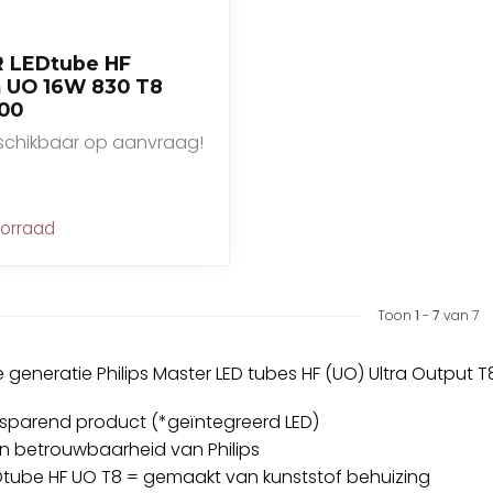
 LEDtube HF
 UO 16W 830 T8
00
eschikbaar op aanvraag!
oorraad
Toon
1
-
7
van 7
 generatie Philips Master LED tubes HF (UO) Ultra Output T8
esparend product (*geïntegreerd LED)
 en betrouwbaarheid van Philips
Dtube HF UO T8 = gemaakt van kunststof behuizing