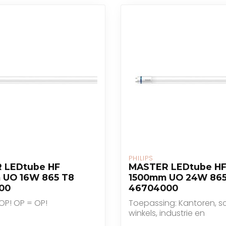
PHILIPS
 LEDtube HF
MASTER LEDtube H
 UO 16W 865 T8
1500mm UO 24W 865
00
46704000
OP! OP = OP!
Toepassing: Kantoren, s
winkels, industrie en
gezondheidszorg