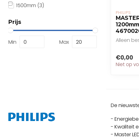
1500mm
(3)
PHILIPS
MASTER
Prijs
1200mm
467002
Alleen b
Min
Max
€0,00
Niet op v
De nieuwste
- Energieb
- Kwaliteit
- Master LE