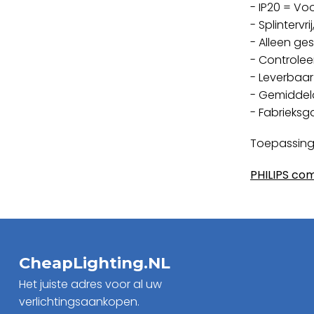
- IP20 = Vo
- Splinterv
- Alleen ges
- Controlee
- Leverbaar
- Gemiddel
- Fabrieksg
Toepassing:
PHILIPS comp
CheapLighting.NL
Het juiste adres voor al uw
verlichtingsaankopen.