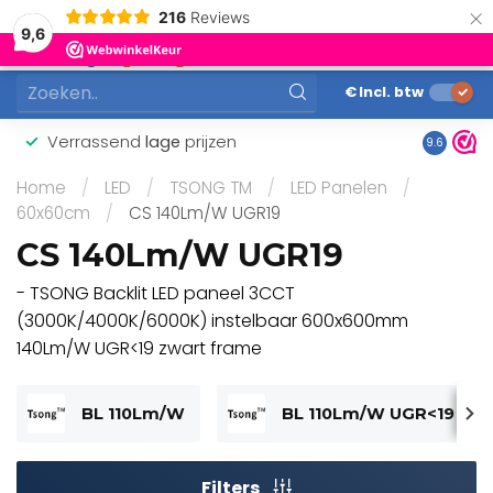
×
216
Reviews
0
9,6
MENU
€
Incl. btw
Verrassend
lage
prijzen
Gunstig
9.6
Home
/
LED
/
TSONG TM
/
LED Panelen
/
60x60cm
/
CS 140Lm/W UGR19
CS 140Lm/W UGR19
- TSONG Backlit LED paneel 3CCT
(3000K/4000K/6000K) instelbaar 600x600mm
140Lm/W UGR<19 zwart frame
BL 110Lm/W
BL 110Lm/W UGR<19
Filters