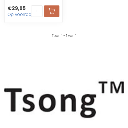
gezondheidszorg,
€29,95
onderwijs
Op voorraad
Toon
1
-
1
van 1