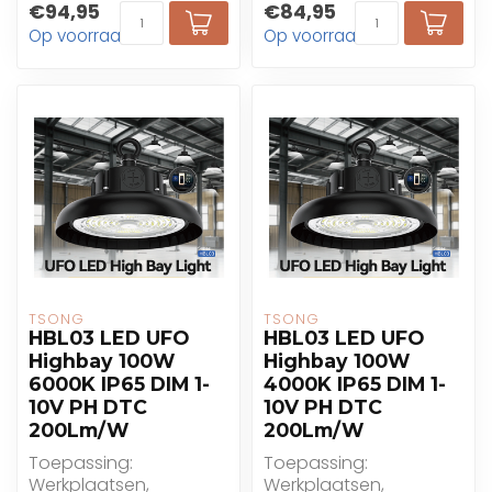
€94,95
€84,95
benzinestations,
benzinestations,
Op voorraad
Op voorraad
supermarkten, ...
supermarkten, ...
TSONG
TSONG
HBL03 LED UFO
HBL03 LED UFO
Highbay 100W
Highbay 100W
6000K IP65 DIM 1-
4000K IP65 DIM 1-
10V PH DTC
10V PH DTC
200Lm/W
200Lm/W
Toepassing:
Toepassing:
Werkplaatsen,
Werkplaatsen,