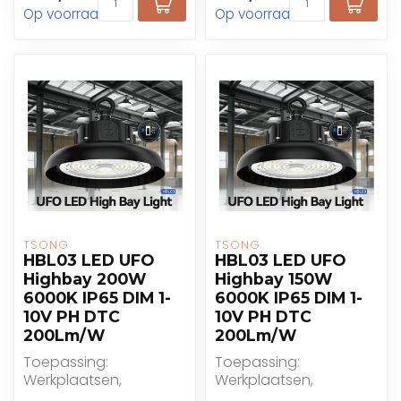
Op voorraad
Op voorraad
supermarkten, ...
supermarkten, ...
TSONG
TSONG
HBL03 LED UFO
HBL03 LED UFO
Highbay 200W
Highbay 150W
6000K IP65 DIM 1-
6000K IP65 DIM 1-
10V PH DTC
10V PH DTC
200Lm/W
200Lm/W
Toepassing:
Toepassing:
Werkplaatsen,
Werkplaatsen,
fabrieken, magazijnen,
fabrieken, magazijnen,