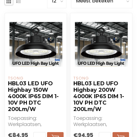
TSONG
TSONG
HBL03 LED UFO
HBL03 LED UFO
Highbay 150W
Highbay 200W
4000K IP65 DIM 1-
4000K IP65 DIM 1-
10V PH DTC
10V PH DTC
200Lm/W
200Lm/W
Toepassing:
Toepassing:
Werkplaatsen,
Werkplaatsen,
fabrieken, magazijnen,
fabrieken, magazijnen,
€84,95
€94,95
benzinestations,
benzinestations,