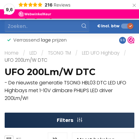
×
216
Reviews
0
9,6
MENU
€
Incl. btw
Verrassend
lage
prijzen
Gunstig
9.6
Home
/
LED
/
TSONG TM
/
LED UFO Highbay
/
UFO 200Lm/W DTC
UFO 200Lm/W DTC
- De nieuwste generatie TSONG HBL03 DTC LED UFO
Highbays met 1-10V dimbare PHILIPS LED driver
200Lm/W!
Filters