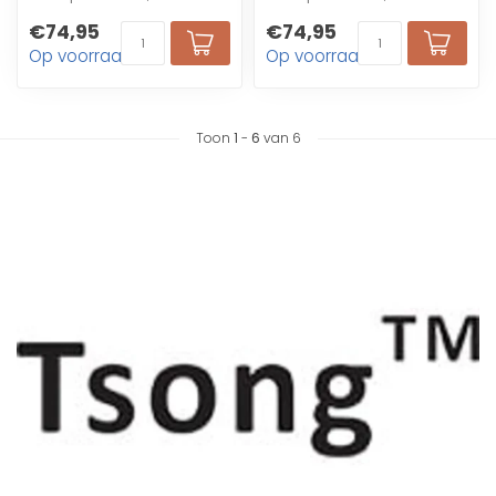
fabrieken, magazijnen,
fabrieken, magazijnen,
€74,95
€74,95
benzinestations,
benzinestations,
Op voorraad
Op voorraad
supermarkten, ...
supermarkten, ...
Toon
1
-
6
van 6