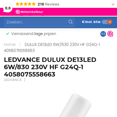
×
216
Reviews
0
9,6
MENU
€
Incl. btw
Verrassend
lage
prijzen
Gunstig
9.6
Home
/
DULUX DE13LED 6W/830 230V HF G24Q-1
4058075558663
LEDVANCE DULUX DE13LED
6W/830 230V HF G24Q-1
4058075558663
LEDVANCE