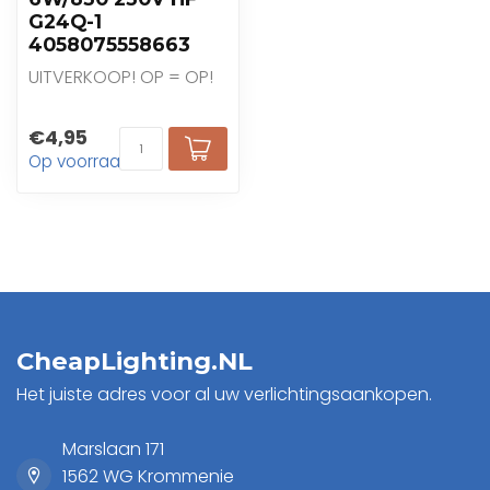
G24Q-1
4058075558663
UITVERKOOP! OP = OP!
€4,95
Op voorraad
CheapLighting.NL
Het juiste adres voor al uw verlichtingsaankopen.
Marslaan 171
1562 WG Krommenie