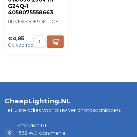
G24Q-1
4058075558663
UITVERKOOP! OP = OP!
€4,95
Op voorraad
CheapLighting.NL
Het juiste adres voor al uw verlichtingsaankopen.
Marslaan 171
1562 WG Krommenie