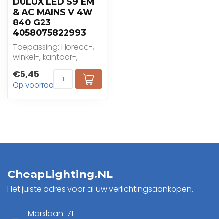
DULUX LED S9 EM
& AC MAINS V 4W
840 G23
4058075822993
Toepassing: Horeca-,
winkel-, kantoor-,
industrie- en
€5,45
woningtoepassingen
Op voorraad
CheapLighting.NL
Het juiste adres voor al uw verlichtingsaankopen.
Marslaan 171