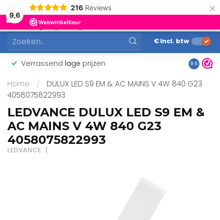
×
216
Reviews
0
9,6
MENU
€
Incl. btw
Verrassend
lage
prijzen
Gunstig
9.6
Home
/
DULUX LED S9 EM & AC MAINS V 4W 840 G23
4058075822993
LEDVANCE DULUX LED S9 EM &
AC MAINS V 4W 840 G23
4058075822993
LEDVANCE