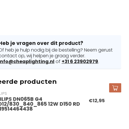
Heb je vragen over dit product?
Of heb je hulp nodig bij de bestelling? Neem gerust
contact op, wij helpen je graag verder.
info@cheaplighting.nl
of
+31 6 23902979
.
eerde producten
LIPS
ILIPS DN065B G4
€12,95
D12/830_840_865 12W D150 RD
19514464438