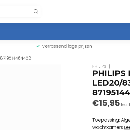
Verrassend
lage
prijzen
8719514464452
PHILIPS
PHILIPS
LED20/8
8719514
€15,95
Incl.
Toepassing: Alge
wachtkamers
Le