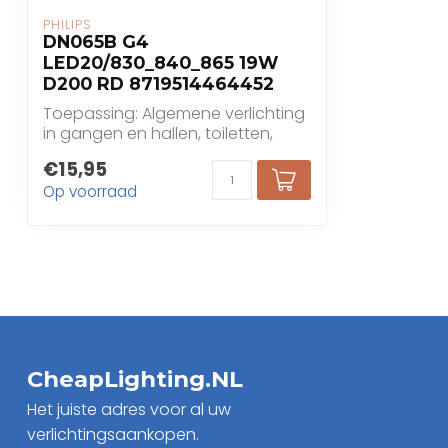
PHILIPS
DN065B G4
LED20/830_840_865 19W
D200 RD 8719514464452
Toepassing: Algemene verlichting
in gangen en hallen, toiletten,
wachtkamers
€15,95
Op voorraad
CheapLighting.NL
Het juiste adres voor al uw
verlichtingsaankopen.