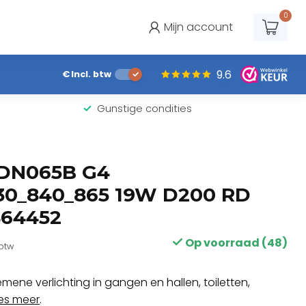
0
Mijn account
9.6
€
Incl. btw
Gunstige condities
 DN065B G4
30_840_865 19W D200 RD
464452
Op voorraad (48)
 btw
mene verlichting in gangen en hallen, toiletten,
es meer
.