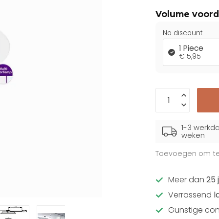
Volume voord
No discount
1 Piece
€15,95
1-3 werkda
weken
Toevoegen om te 
Meer dan
25 
Verrassend
l
Gunstige con