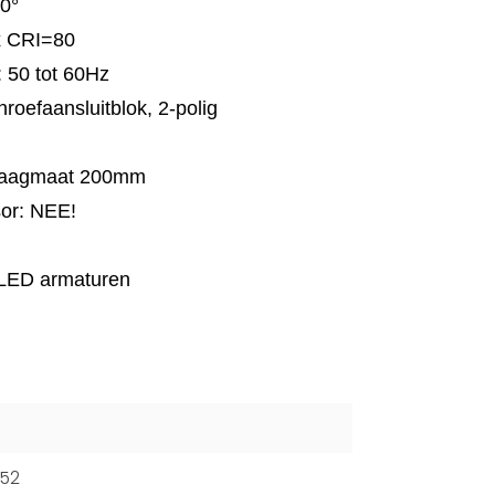
10°
x CRI=80
: 50 tot 60Hz
hroefaansluitblok, 2-polig
 Zaagmaat 200mm
sor: NEE!
ge LED armaturen
52