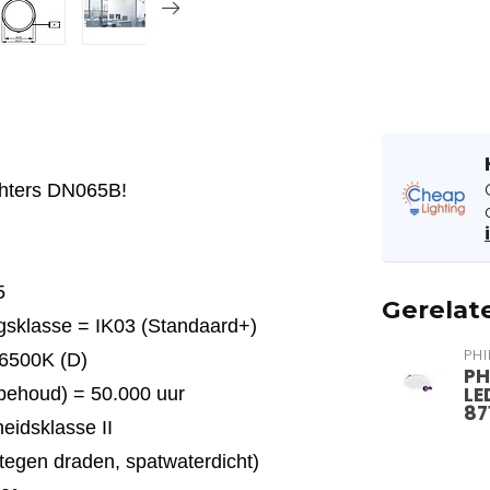
ghters DN065B!
5
Gerelat
gsklasse = IK03 (Standaard+)
PHI
 6500K (D)
PH
LE
behoud) = 50.000 uur
87
eidsklasse II
tegen draden, spatwaterdicht)