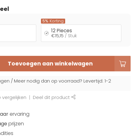
eel
5%
Korting
12 Pieces
€15,15
/ Stuk
Toevoegen aan winkelwagen
gen / Meer nodig dan op voorraad? Levertijd: 1-2
vergelijken
Deel dit product
jaar
ervaring
age
prijzen
dities