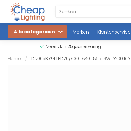
Alle categorieën
Merken
Klantenservice
Meer dan
25 jaar
ervaring
Home
/
DN065B G4 LED20/830_840_865 19W D200 RD 