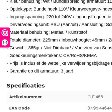
- Kleur behuizing: Wit / Bundelspreiding armatuur: 1
- Optiektype: Bundelhoek 110°/ Kleurweergave-inde
- Ingangsspanning: 220 tot 240V / ingangsfrequentie
- Driver/voedingsunit: PSU (Aan/uit) / Aansluiting: Sc
- Materiaal behuizing: Metaal / Kunststof
- Totale diameter: 225mm / Inbouwhoogte: 45mm /
9,6
- Gewicht: 365gr / Niet Dimbaar! / Voorzien van Sen
- Goedkeuringsmerktekens: CE/RoHS/KEMA
- Prijs is inclusief de wettelijke verwijderingsbijdra
- Garantie op dit armatuur: 3 jaar!
Specificaties
Artikelnummer
CL01465
EAN Code
87195144644