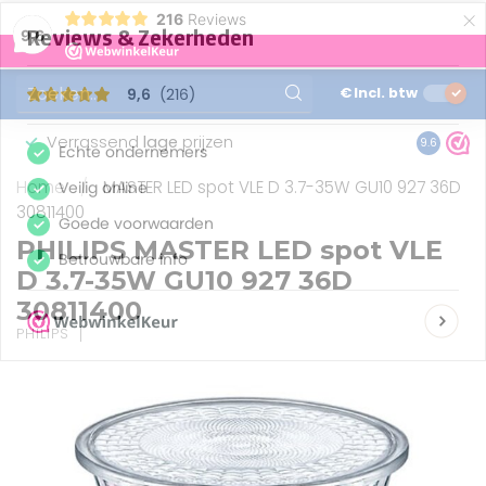
×
216
Reviews
0
9,6
MENU
€
Incl. btw
Verrassend
lage
prijzen
Gunstig
9.6
Home
/
MASTER LED spot VLE D 3.7-35W GU10 927 36D
30811400
PHILIPS MASTER LED spot VLE
D 3.7-35W GU10 927 36D
30811400
PHILIPS