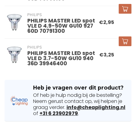
PHILIPS
PHILIPS MASTER LED spot
€2,95
VLE D 4.9-50W GU10 927
60D 70791300
PHILIPS
PHILIPS MASTER LED spot
€3,25
VLE D 3.7-50W GU10 940
36D 39946400
Heb je vragen over dit product?
Of heb je hulp nodig bij de bestelling?
Neem gerust contact op, wij helpen je
graag verder.
info@cheaplighting.nl
of
+31 6 23902979
.