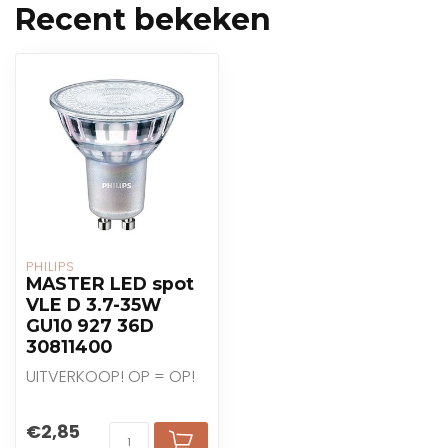
Recent bekeken
PHILIPS
MASTER LED spot
VLE D 3.7-35W
GU10 927 36D
30811400
UITVERKOOP! OP = OP!
€2,85