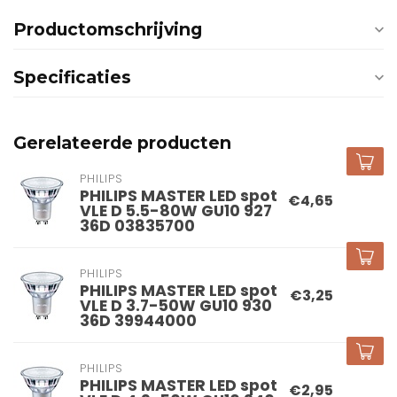
Productomschrijving
Specificaties
Gerelateerde producten
PHILIPS
PHILIPS MASTER LED spot
€4,65
VLE D 5.5-80W GU10 927
36D 03835700
PHILIPS
PHILIPS MASTER LED spot
€3,25
VLE D 3.7-50W GU10 930
36D 39944000
PHILIPS
PHILIPS MASTER LED spot
€2,95