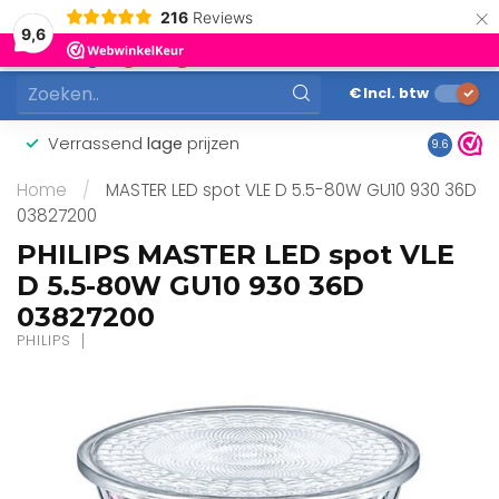
×
216
Reviews
0
9,6
MENU
€
Incl. btw
Verrassend
lage
prijzen
Gunstig
9.6
Home
/
MASTER LED spot VLE D 5.5-80W GU10 930 36D
03827200
PHILIPS MASTER LED spot VLE
D 5.5-80W GU10 930 36D
03827200
PHILIPS