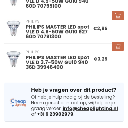
VLE D 4.9-50W GU10 940
60D 70795100
PHILIPS
PHILIPS MASTER LED spot
€2,95
VLE D 4.9-50W GU10 927
60D 70791300
PHILIPS
PHILIPS MASTER LED spot
€3,25
VLE D 3.7-50W GU10 940
36D 39946400
Heb je vragen over dit product?
Of heb je hulp nodig bij de bestelling?
Neem gerust contact op, wij helpen je
graag verder.
info@cheaplighting.nl
of
+31 6 23902979
.