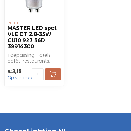
PHILIPS
MASTER LED spot
VLE DT 2.8-35W
GU10 927 36D
39914300
Toepassing: Hotels,
cafés, restaurants,
winkels, woningen
€3,15
Op voorraad
CheapLighting.NL