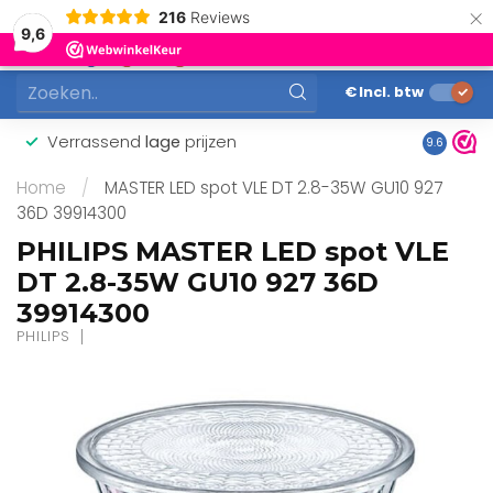
×
216
Reviews
0
9,6
MENU
€
Incl. btw
Verrassend
lage
prijzen
Gunstig
9.6
Home
/
MASTER LED spot VLE DT 2.8-35W GU10 927
36D 39914300
PHILIPS MASTER LED spot VLE
DT 2.8-35W GU10 927 36D
39914300
PHILIPS