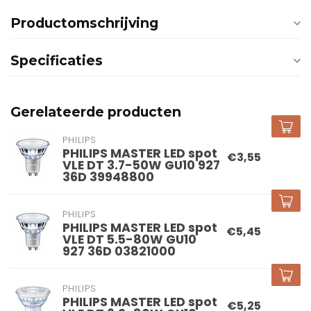
Productomschrijving
Specificaties
Gerelateerde producten
PHILIPS
PHILIPS MASTER LED spot
€3,55
VLE DT 3.7-50W GU10 927
36D 39948800
PHILIPS
PHILIPS MASTER LED spot
€5,45
VLE DT 5.5-80W GU10
927 36D 03821000
PHILIPS
PHILIPS MASTER LED spot
€5,25