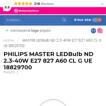
×
216
Reviews
0
9,6
MENU
€
Incl. btw
Verrassend
lage
prijzen
Gunstig
9.6
Home
/
MASTER LEDBulb ND 2.3-40W E27 827 A60 CL G
UE 18829700
PHILIPS MASTER LEDBulb ND
2.3-40W E27 827 A60 CL G UE
18829700
PHILIPS