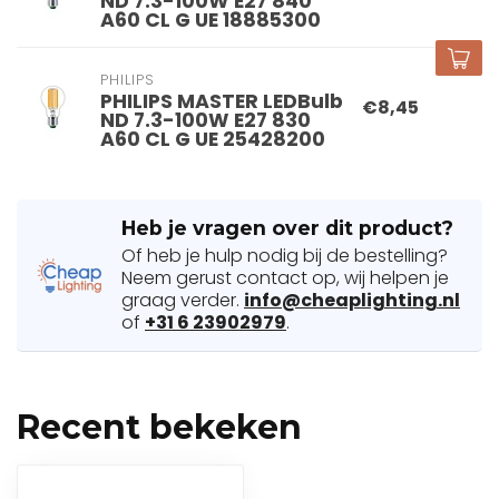
ND 7.3-100W E27 840
A60 CL G UE 18885300
PHILIPS
PHILIPS MASTER LEDBulb
€8,45
ND 7.3-100W E27 830
A60 CL G UE 25428200
Heb je vragen over dit product?
Of heb je hulp nodig bij de bestelling?
Neem gerust contact op, wij helpen je
graag verder.
info@cheaplighting.nl
of
+31 6 23902979
.
Recent bekeken