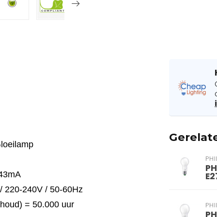
Gerelat
Gloeilamp
PHI
PH
 43mA
E2
 / 220-240V / 50-60Hz
ehoud) = 50.000 uur
PHI
PH