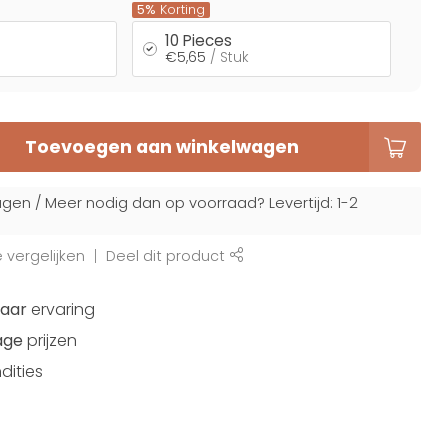
5%
Korting
10 Pieces
€5,65
/ Stuk
Toevoegen aan winkelwagen
gen / Meer nodig dan op voorraad? Levertijd: 1-2
vergelijken
Deel dit product
jaar
ervaring
age
prijzen
dities