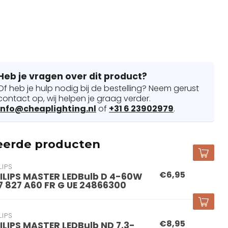
Heb je vragen over dit product?
Of heb je hulp nodig bij de bestelling? Neem gerust
contact op, wij helpen je graag verder.
info@cheaplighting.nl
of
+31 6 23902979
.
eerde producten
LIPS
€6,95
ILIPS MASTER LEDBulb D 4-60W
7 827 A60 FR G UE 24866300
LIPS
€8,95
ILIPS MASTER LEDBulb ND 7.3-