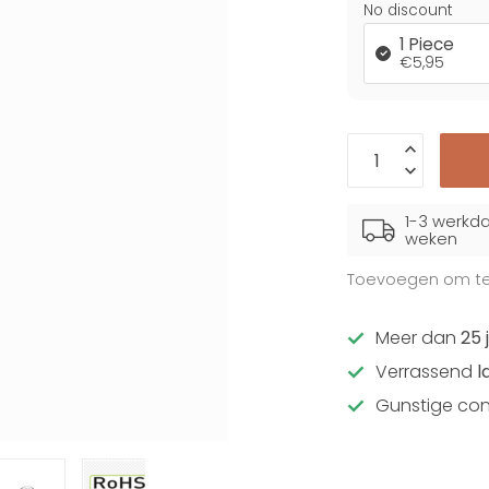
No discount
1 Piece
€5,95
1-3 werkda
weken
Toevoegen om te 
Meer dan
25 
Verrassend
l
Gunstige con