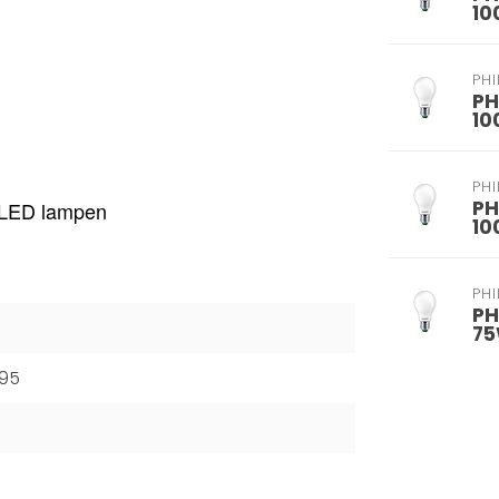
10
PHI
PH
10
PHI
PH
ge LED lampen
10
PHI
PH
75
95