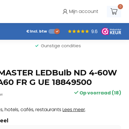
0
Mijn account
9.6
€
Incl. btw
Gunstige condities
 MASTER LEDBulb ND 4-60W
A60 FR G UE 18849500
Op voorraad (18)
tw
s, hotels, cafés, restaurants
Lees meer
.
eel