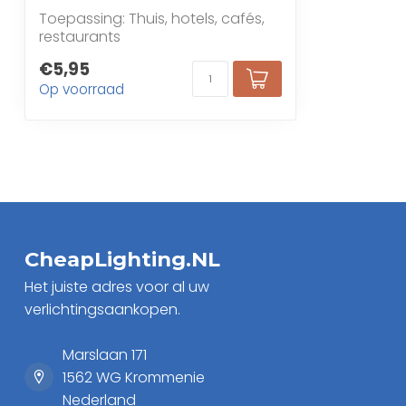
Toepassing: Thuis, hotels, cafés,
restaurants
€5,95
Op voorraad
CheapLighting.NL
Het juiste adres voor al uw
verlichtingsaankopen.
Marslaan 171
1562 WG Krommenie
Nederland