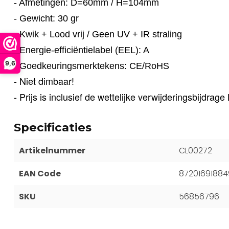
- Afmetingen: D=60mm / H=104mm
- Gewicht: 30 gr
- Kwik + Lood vrij / Geen UV + IR straling
- Energie-efficiëntielabel (EEL): A
9,6
- Goedkeuringsmerktekens: CE/RoHS
- Niet dimbaar!
- Prijs is inclusief de wettelijke verwijderingsbijdra
Specificaties
Artikelnummer
CL00272
EAN Code
87201691884
SKU
56856796