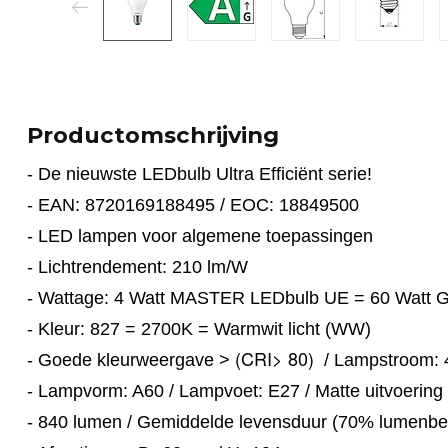
Productomschrijving
- De nieuwste LEDbulb Ultra
Efficiënt
serie!
- EAN: 8720169188495 / EOC: 18849500
- LED lampen voor algemene toepassingen
-
Lichtrendement: 210 lm/W
- Wattage: 4 Watt
MASTER
LEDbulb UE = 60 Watt 
- Kleur: 827 = 2700K = Warmwit licht (WW)
(CRI> 80)
- Goede kleurweergave >
/ Lampstroom:
- Lampvorm: A60 / Lampvoet: E27 / Matte uitvoering
- 840 lumen / Gemiddelde levensduur (70% lumenb