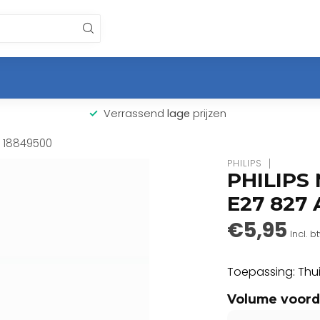
Verrassend
lage
prijzen
E 18849500
PHILIPS
PHILIPS
E27 827 
€5,95
Incl. b
Toepassing: Thui
Volume voord