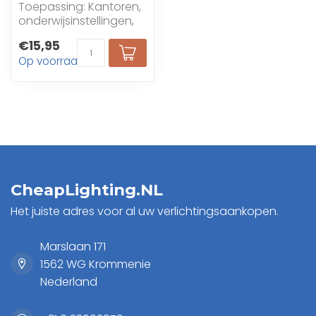
Toepassing: Kantoren,
onderwijsinstellingen,
detailhandel ,
€15,95
industriële ruimten,...
Op voorraad
CheapLighting.NL
Het juiste adres voor al uw verlichtingsaankopen.
Marslaan 171
1562 WG Krommenie
Nederland