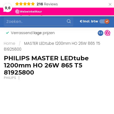
×
216
Reviews
0
9,6
MENU
€
Incl. btw
Verrassend
lage
prijzen
Gunstig
9.6
Home
/
MASTER LEDtube 1200mm HO 26W 865 T5
81925800
PHILIPS MASTER LEDtube
1200mm HO 26W 865 T5
81925800
PHILIPS