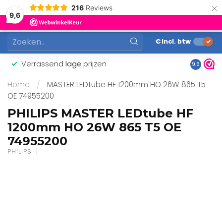
×
216
Reviews
0
9,6
MENU
€
Incl. btw
Verrassend
lage
prijzen
Gunstig
9.6
Home
/
MASTER LEDtube HF 1200mm HO 26W 865 T5
OE 74955200
PHILIPS MASTER LEDtube HF
1200mm HO 26W 865 T5 OE
74955200
PHILIPS