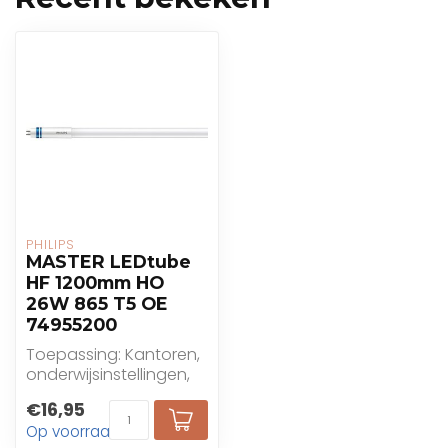
PHILIPS
MASTER LEDtube
HF 1200mm HO
26W 865 T5 OE
74955200
Toepassing: Kantoren,
onderwijsinstellingen,
detailhandel ,
€16,95
industriële ruimten,...
Op voorraad