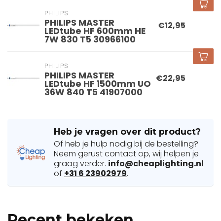
PHILIPS
PHILIPS MASTER
€12,95
LEDtube HF 600mm HE
7W 830 T5 30966100
PHILIPS
PHILIPS MASTER
€22,95
LEDtube HF 1500mm UO
36W 840 T5 41907000
Heb je vragen over dit product?
Of heb je hulp nodig bij de bestelling?
Neem gerust contact op, wij helpen je
graag verder.
info@cheaplighting.nl
of
+31 6 23902979
.
Recent bekeken