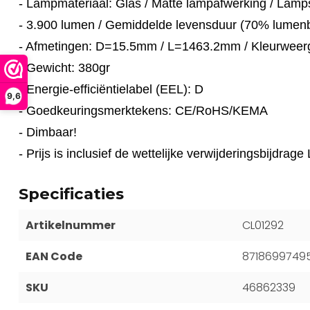
- Lampmateriaal: Glas / Matte lampafwerking / Lam
- 3.900 lumen / Gemiddelde levensduur (70% lumen
- Afmetingen: D=15.5mm / L=1463.2mm
/
Kleurweer
- Gewicht: 380gr
- Energie-efficiëntielabel (EEL): D
9,6
- Goedkeuringsmerktekens: CE/RoHS/KEMA
- Dimbaar!
- Prijs is inclusief de wettelijke verwijderingsbijdra
Specificaties
Artikelnummer
CL01292
EAN Code
8718699749
SKU
46862339