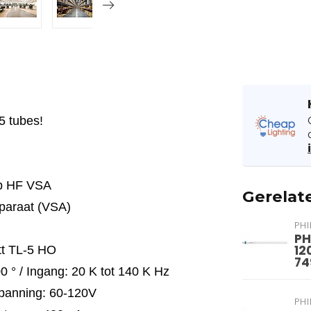
5 tubes!
op HF VSA
Gerelat
pparaat (VSA)
PHI
PH
12
tt TL-5 HO
74
0 ° / Ingang: 20 K tot 140 K Hz
Spanning: 60-120V
PHI