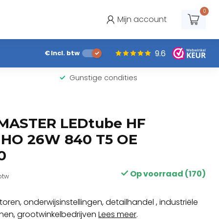
0
Mijn account
9.6
€
Incl. btw
Gunstige condities
 MASTER LEDtube HF
HO 26W 840 T5 OE
0
Op voorraad (170)
 btw
ren, onderwijsinstellingen, detailhandel , industriële
nen, grootwinkelbedrijven
Lees meer
.