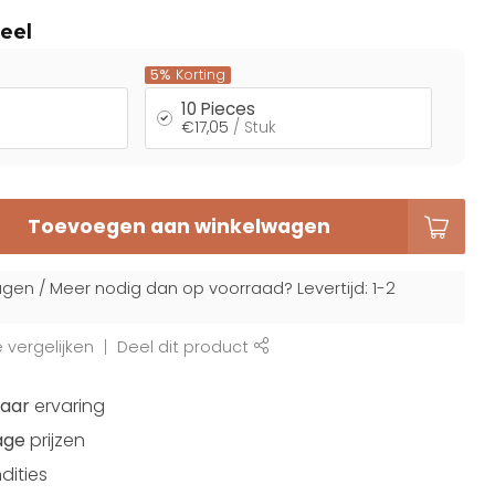
eel
5%
Korting
10 Pieces
€17,05
/ Stuk
Toevoegen aan winkelwagen
gen / Meer nodig dan op voorraad? Levertijd: 1-2
vergelijken
Deel dit product
jaar
ervaring
age
prijzen
dities