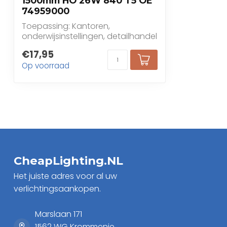
1500mm HO 26W 840 T5 OE
74959000
Toepassing: Kantoren,
onderwijsinstellingen, detailhandel
, industriële ruimten,...
€17,95
Op voorraad
CheapLighting.NL
Het juiste adres voor al uw
verlichtingsaankopen.
Marslaan 171
1562 WG Krommenie