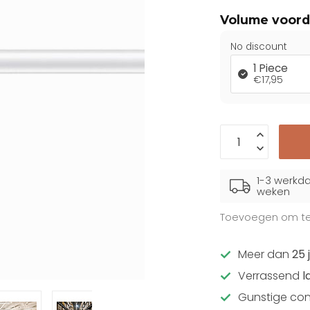
Volume voord
No discount
1 Piece
€17,95
1-3 werkda
weken
Toevoegen om te 
Meer dan
25 
Verrassend
l
Gunstige con