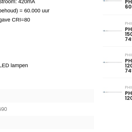
PH
pstroom: 420mA
60
behoud) = 60.000 uur
gave CRI=80
PHI
PH
15
74
PHI
PH
12
ge LED lampen
74
PHI
PH
12
590