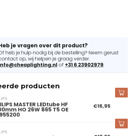
Heb je vragen over dit product?
Of heb je hulp nodig bij de bestelling? Neem gerust
contact op, wij helpen je graag verder.
info@cheaplighting.nl
of
+31 6 23902979
.
eerde producten
LIPS
ILIPS MASTER LEDtube HF
€16,95
00mm HO 26W 865 T5 OE
955200
LIPS