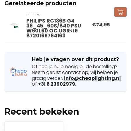
Gerelateerde producten
PHILIPS
PHILIPS RC136B G4
€74,95
36_45_60S/840 PSU
W60L60 OC UGR<19
8720169764163
Heb je vragen over dit product?
Of heb je hulp nodig bij de bestelling?
Neem gerust contact op, wij helpen je
graag verder.
info@cheaplighting.nl
of
+31 6 23902979
.
Recent bekeken