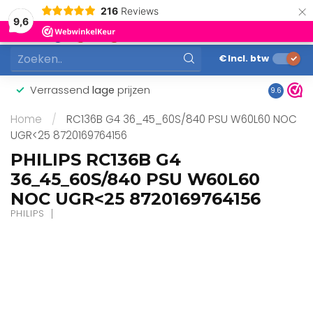
×
216
Reviews
0
9,6
MENU
€
Incl. btw
Verrassend
lage
prijzen
Gunstig
9.6
Home
/
RC136B G4 36_45_60S/840 PSU W60L60 NOC
UGR<25 8720169764156
PHILIPS RC136B G4
36_45_60S/840 PSU W60L60
NOC UGR<25 8720169764156
PHILIPS