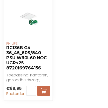
PHILIPS
RC136B G4
36_45_60S/840
PSU W60L60 NOC
UGR<25
8720169764156
Toepassing: Kantoren,
gezondheidszorg,
onderwijs
€69,95
Backorder