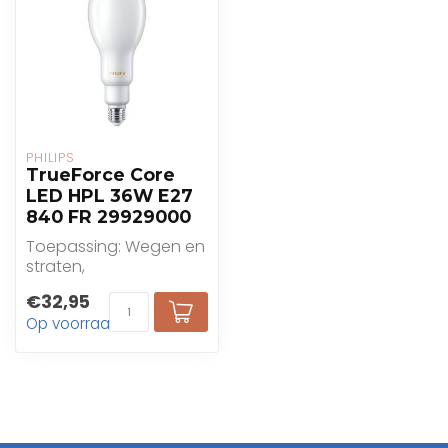
PHILIPS
TrueForce Core
LED HPL 36W E27
840 FR 29929000
Toepassing: Wegen en
straten,
parkeergarages,
€32,95
parken en pleinen
Op voorraad