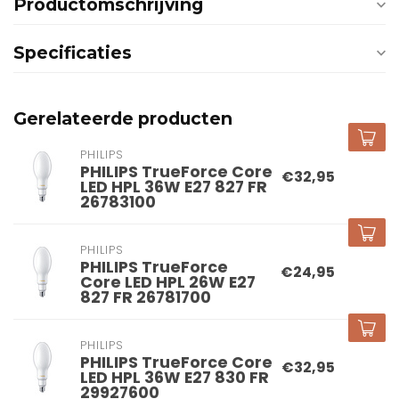
Productomschrijving
Specificaties
Gerelateerde producten
PHILIPS
PHILIPS TrueForce Core
€32,95
LED HPL 36W E27 827 FR
26783100
PHILIPS
PHILIPS TrueForce
€24,95
Core LED HPL 26W E27
827 FR 26781700
PHILIPS
PHILIPS TrueForce Core
€32,95
LED HPL 36W E27 830 FR
29927600