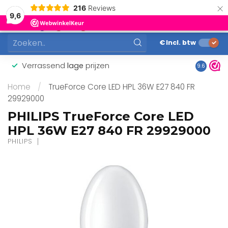
×
216
Reviews
0
9,6
MENU
€
Incl. btw
Verrassend
lage
prijzen
Gunstig
9.6
Home
/
TrueForce Core LED HPL 36W E27 840 FR
29929000
PHILIPS TrueForce Core LED
HPL 36W E27 840 FR 29929000
PHILIPS