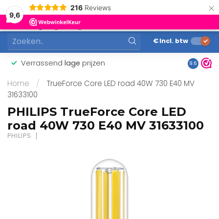
×
216
Reviews
0
9,6
MENU
€
Incl. btw
Verrassend
lage
prijzen
Gunstig
9.6
Home
/
TrueForce Core LED road 40W 730 E40 MV
31633100
PHILIPS TrueForce Core LED
road 40W 730 E40 MV 31633100
PHILIPS