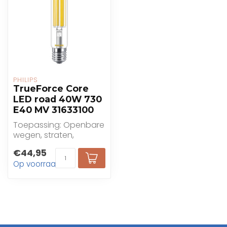
PHILIPS
TrueForce Core
LED road 40W 730
E40 MV 31633100
Toepassing: Openbare
wegen, straten,
openbare ruimte,
€44,95
parken, pleinen
Op voorraad