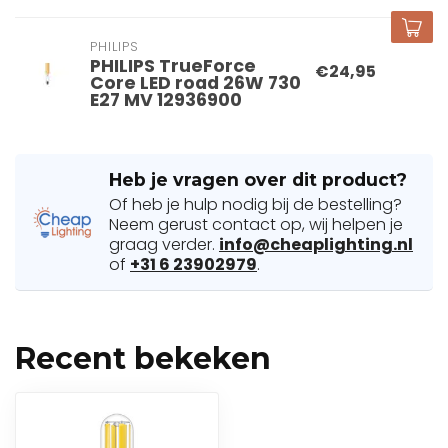
PHILIPS
PHILIPS TrueForce
€24,95
Core LED road 26W 730
E27 MV 12936900
Heb je vragen over dit product?
Of heb je hulp nodig bij de bestelling?
Neem gerust contact op, wij helpen je
graag verder.
info@cheaplighting.nl
of
+31 6 23902979
.
Recent bekeken