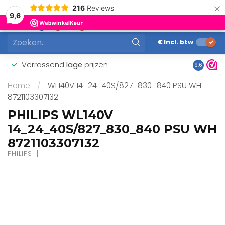
×
216
Reviews
0
9,6
MENU
€
Incl. btw
Verrassend
lage
prijzen
Gunstig
9.6
Home
/
WL140V 14_24_40S/827_830_840 PSU WH
8721103307132
PHILIPS WL140V
14_24_40S/827_830_840 PSU WH
8721103307132
PHILIPS