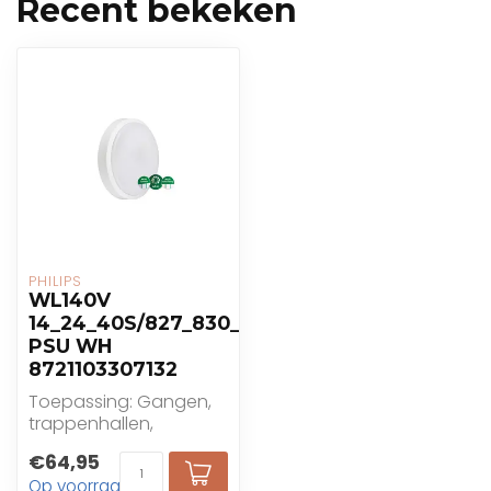
Recent bekeken
PHILIPS
WL140V
14_24_40S/827_830_840
PSU WH
8721103307132
Toepassing: Gangen,
trappenhallen,
openbare
€64,95
ingangsruimten,
Op voorraad
badkamers,