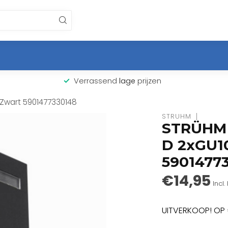
Verrassend
lage
prijzen
 Zwart 5901477330148
STRÜHM
STRÜHM 
D 2xGU1
5901477
€14,95
Incl.
UITVERKOOP! OP 