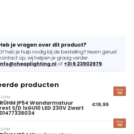
Heb je vragen over dit product?
Of heb je hulp nodig bij de bestelling? Neem gerust
contact op, wij helpen je graag verder.
info@cheaplighting.nl
of
+31 6 23902979
.
eerde producten
RÜHM
RÜHM IP54 Wandarmatuur
€19,95
rest S/D 1xGU10 LED 230V Zwart
01477336034
RÜHM