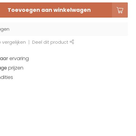
Toevoegen aan winkelwagen
agen
vergelijken
Deel dit product
jaar
ervaring
age
prijzen
dities