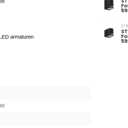
ST
mm
Fo
59
ST
ST
Fo
ge LED armaturen
59
48