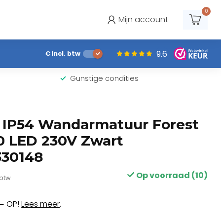
0
Mijn account
9.6
€
Incl. btw
Gunstige condities
IP54 Wandarmatuur Forest
0 LED 230V Zwart
330148
Op voorraad (10)
 btw
= OP!
Lees meer
.