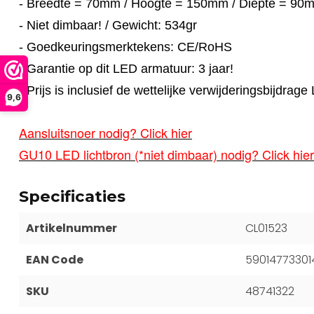
- Breedte = 70mm / Hoogte = 150mm / Diepte = 90
- Niet dimbaar! / Gewicht: 534gr
- Goedkeuringsmerktekens: CE/RoHS
- Garantie op dit LED armatuur: 3 jaar!
- Prijs is inclusief de wettelijke verwijderingsbijdra
9,6
Aansluitsnoer nodig? Click hier
GU10 LED lichtbron (*niet dimbaar) nodig? Click hier
Specificaties
Artikelnummer
CL01523
EAN Code
59014773301
SKU
48741322