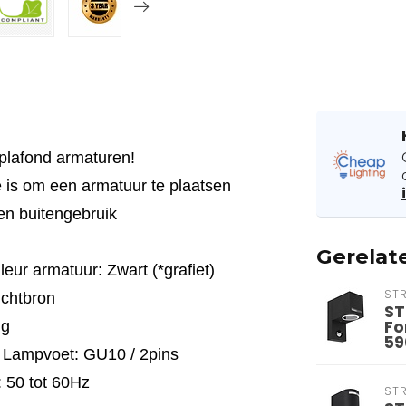
lafond armaturen!
 is om een armatuur te plaatsen
en buitengebruik
Gerelat
leur armatuur: Zwart (*grafiet)
ST
chtbron
ST
Fo
ng
59
/ Lampvoet: GU10 / 2pins
 50 tot 60Hz
ST