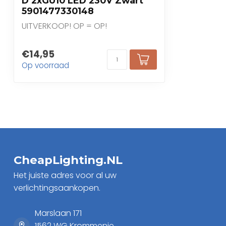
D 2xGU10 LED 230V Zwart
5901477330148
UITVERKOOP! OP = OP!
€14,95
Op voorraad
CheapLighting.NL
Het juiste adres voor al uw
verlichtingsaankopen.
Marslaan 171
1562 WG Krommenie