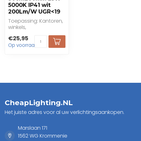
5000K IP41 wit
200Lm/W UGR<19
Toepassing: Kantoren,
winkels,
gezondheidszorg,
€25,95
onderwijs
Op voorraad
CheapLighting.NL
Het juiste adres voor al uw verlichtingsaankopen.
Marslaan 171
1562 WG Krommenie