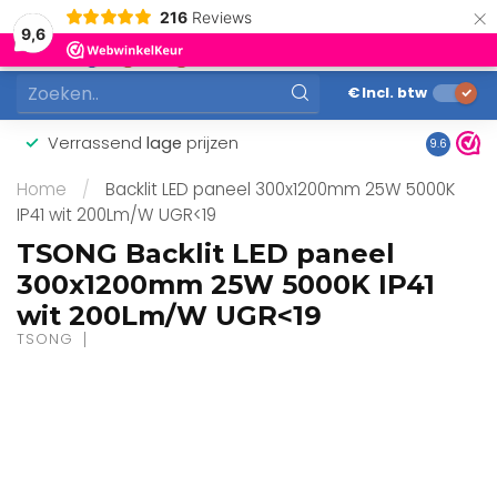
×
216
Reviews
0
9,6
MENU
€
Incl. btw
Verrassend
lage
prijzen
Gunstig
9.6
Home
/
Backlit LED paneel 300x1200mm 25W 5000K
IP41 wit 200Lm/W UGR<19
TSONG Backlit LED paneel
300x1200mm 25W 5000K IP41
wit 200Lm/W UGR<19
TSONG