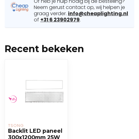
Of heb je hulp nodig bij de bestelling?
Neem gerust contact op, wij helpen je
graag verder.
info@cheaplighting.nl
of
+31 6 23902979
.
Recent bekeken
TSONG
Backlit LED paneel
300x1200mm 25W