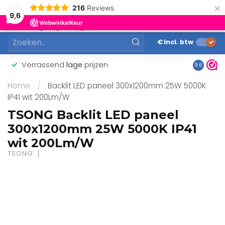
×
216
Reviews
0
9,6
MENU
€
Incl. btw
Verrassend
lage
prijzen
Gunstig
9.6
Home
/
Backlit LED paneel 300x1200mm 25W 5000K
IP41 wit 200Lm/W
TSONG Backlit LED paneel
300x1200mm 25W 5000K IP41
wit 200Lm/W
TSONG