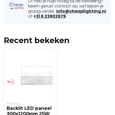
Of heb je hulp nodig bij de bestelling?
Neem gerust contact op, wij helpen je
graag verder.
info@cheaplighting.nl
of
+31 6 23902979
.
Recent bekeken
TSONG
Backlit LED paneel
300x1200mm 25W