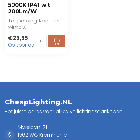
5000K IP41 wit
200Lm/W
Toepassing: Kantoren,
winkels,
gezondheidszorg,
€23,95
onderwijs
Op voorraad
CheapLighting.NL
Het juiste adres voor al uw verlichtingsaankopen.
Marslaan 171
1562 WG Krommenie