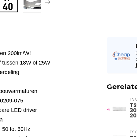
len 200lm/W!
lf tussen 18W of 25W
verdeling
Gerelat
inbouwarmaturen
TS
0209-075
TS
30
bare LED driver
2
Ra
 50 tot 60Hz
TS