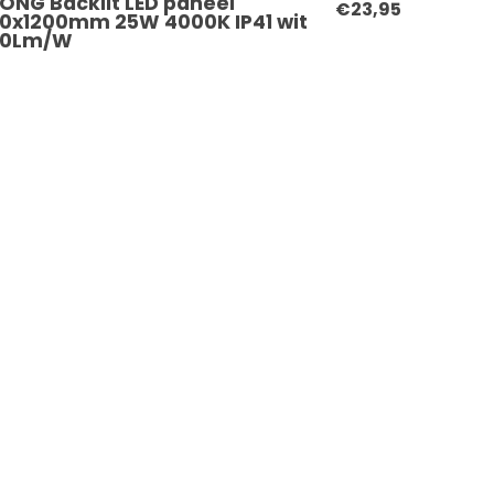
ONG Backlit LED paneel
€23,95
0x1200mm 25W 4000K IP41 wit
00Lm/W