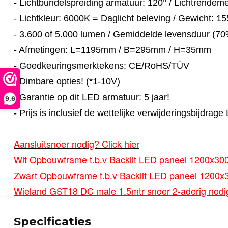
- Lichtbundelspreiding armatuur: 120° / Lichtrendem
- Lichtkleur: 6000K = Daglicht beleving / Gewicht: 1
- 3.600 of 5.000 lumen / Gemiddelde levensduur (7
- Afmetingen: L=1195mm / B=295mm / H=35mm
- Goedkeuringsmerktekens: CE/RoHS/TÜV
- Dimbare opties! (*1-10V)
- Garantie op dit LED armatuur: 5 jaar!
9,6
- Prijs is inclusief de wettelijke verwijderingsbijdra
Aansluitsnoer nodig? Click hier
Wit Opbouwframe t.b.v Backlit LED paneel 1200x300
Zwart Opbouwframe t.b.v Backlit LED paneel 1200x
Wieland GST18 DC male 1.5mtr snoer 2-aderig nodig
Specificaties