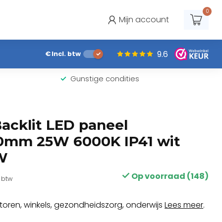
0
Mijn account
9.6
€
Incl. btw
Gunstige condities
cklit LED paneel
0mm 25W 6000K IP41 wit
W
Op voorraad (148)
. btw
oren, winkels, gezondheidszorg, onderwijs
Lees meer
.