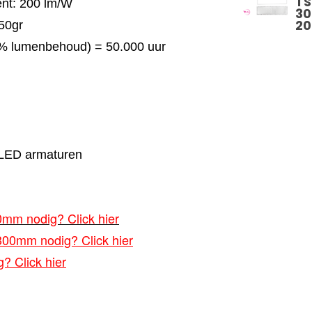
TS
ent: 200 lm/W
30
2
550gr
0% lumenbehoud) = 50.000 uur
ge LED armaturen
mm nodig? Click hier
300mm nodig? Click hier
? Click hier