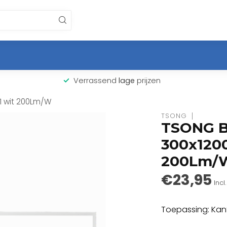
Verrassend
lage
prijzen
1 wit 200Lm/W
TSONG
TSONG Ba
300x120
200Lm/
€23,95
Incl
Toepassing: Kant