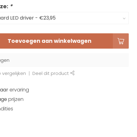
ze:
*
Toevoegen aan winkelwagen
agen
vergelijken
Deel dit product
jaar
ervaring
age
prijzen
dities