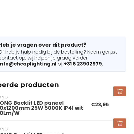
Heb je vragen over dit product?
Of heb je hulp nodig bij de bestelling? Neem gerust
contact op, wij helpen je graag verder.
info@cheaplighting.nl
of
+31 6 23902979
.
eerde producten
ONG
ONG Backlit LED paneel
€23,95
0x1200mm 25W 5000K IP41 wit
00Lm/W
ONG