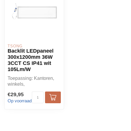
TSONG
Backlit LEDpaneel
300x1200mm 36W
3CCT CS IP41 wit
105Lm/W
Toepassing: Kantoren,
winkels,
gezondheidszorg,
€29,95
onderwijs
Op voorraad