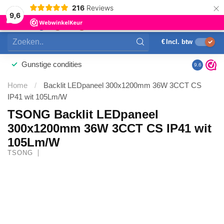
×
216
Reviews
0
9,6
MENU
€
Incl. btw
Gunstige condities
9.6
Home
/
Backlit LEDpaneel 300x1200mm 36W 3CCT CS
IP41 wit 105Lm/W
TSONG Backlit LEDpaneel
300x1200mm 36W 3CCT CS IP41 wit
105Lm/W
TSONG