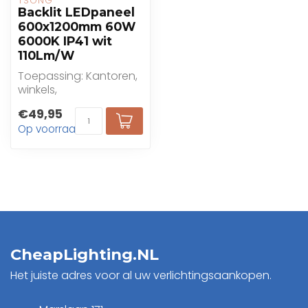
TSONG
Backlit LEDpaneel
600x1200mm 60W
6000K IP41 wit
110Lm/W
Toepassing: Kantoren,
winkels,
gezondheidszorg,
€49,95
onderwijs
Op voorraad
CheapLighting.NL
Het juiste adres voor al uw verlichtingsaankopen.