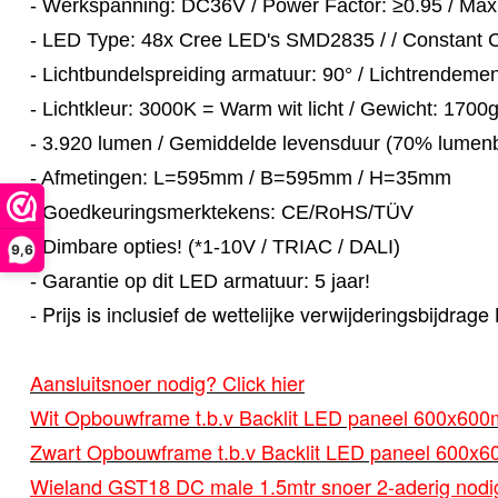
- Werkspanning: DC36V / Power Factor: ≥0.95 / Max.
- LED Type: 48x Cree LED's SMD2835 / / Constant 
- Lichtbundelspreiding armatuur: 90° / Lichtrendeme
- Lichtkleur: 3000K = Warm wit licht / Gewicht: 1700g
- 3.920 lumen / Gemiddelde levensduur (70% lumen
- Afmetingen: L=595mm / B=595mm / H=35mm
- Goedkeuringsmerktekens: CE/RoHS/TÜV
- Dimbare opties! (*1-10V / TRIAC / DALI)
9,6
- Garantie op dit LED armatuur: 5 jaar!
- Prijs is inclusief de wettelijke verwijderingsbijdra
Aansluitsnoer nodig? Click hier
Wit Opbouwframe t.b.v Backlit LED paneel 600x600m
Zwart Opbouwframe t.b.v Backlit LED paneel 600x6
Wieland GST18 DC male 1.5mtr snoer 2-aderig nodig