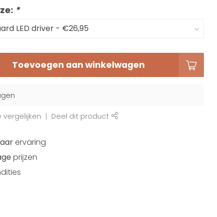
ze:
*
Toevoegen aan winkelwagen
agen
vergelijken
Deel dit product
jaar
ervaring
age
prijzen
dities