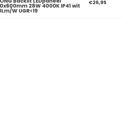
ONG Backlit LEDpaneel
€26,95
0x600mm 28W 4000K IP41 wit
0Lm/W UGR<19