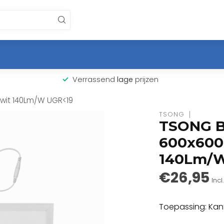
Verrassend
lage
prijzen
 wit 140Lm/W UGR<19
TSONG
TSONG B
600x600
140Lm/
€26,95
Incl
Toepassing: Kant