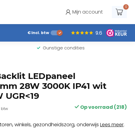
0
Mijn account
9.6
€
Incl. btw
Gunstige condities
acklit LEDpaneel
mm 28W 3000K IP41 wit
W UGR<19
Op voorraad (218)
. btw
oren, winkels, gezondheidszorg, onderwijs
Lees meer
.