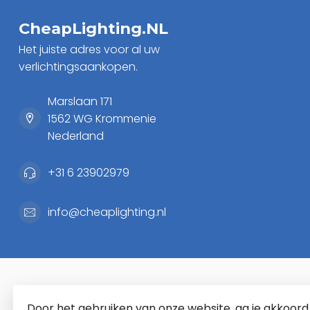
CheapLighting.NL
Het juiste adres voor al uw
verlichtingsaankopen.
Marslaan 171
1562 WG Krommenie
Nederland
+31 6 23902979
info@cheaplighting.nl
Door het gebruiken van onze website, ga je akkoor