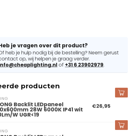
Heb je vragen over dit product?
Of heb je hulp nodig bij de bestelling? Neem gerust
contact op, wij helpen je graag verder.
info@cheaplighting.nl
of
+31 6 23902979
.
eerde producten
ONG
ONG Backlit LEDpaneel
€26,95
0x600mm 28W 6000K IP41 wit
0Lm/W UGR<19
ONG