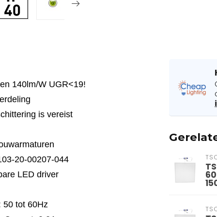
nelen 140lm/W UGR<19!
verdeling
hittering is vereist
Gerelat
nbouwarmaturen
TS
03-20-00207-044
TS
60
bare LED driver
15
: 50 tot 60Hz
TS