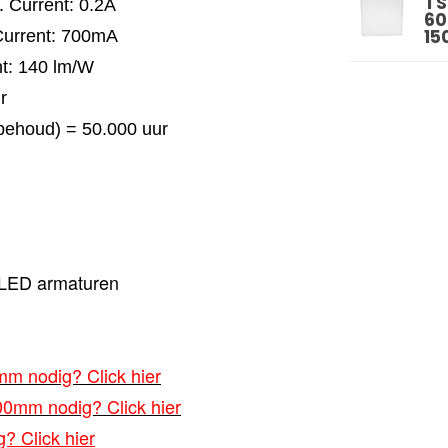
TS
 Current: 0.2A
60
15
Current: 700mA
nt: 140 lm/W
r
behoud) = 50.000 uur
ge LED armaturen
m nodig? Click hier
00mm nodig? Click hier
? Click hier