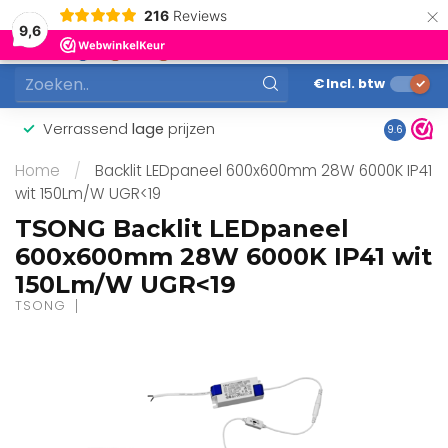
×
216
Reviews
0
9,6
MENU
€
Incl. btw
Verrassend
lage
prijzen
Gunstig
9.6
Home
/
Backlit LEDpaneel 600x600mm 28W 6000K IP41
wit 150Lm/W UGR<19
TSONG Backlit LEDpaneel
600x600mm 28W 6000K IP41 wit
150Lm/W UGR<19
TSONG