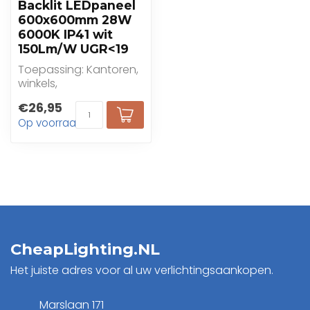
Backlit LEDpaneel
600x600mm 28W
6000K IP41 wit
150Lm/W UGR<19
Toepassing: Kantoren,
winkels,
gezondheidszorg,
€26,95
onderwijs
Op voorraad
CheapLighting.NL
Het juiste adres voor al uw verlichtingsaankopen.
Marslaan 171