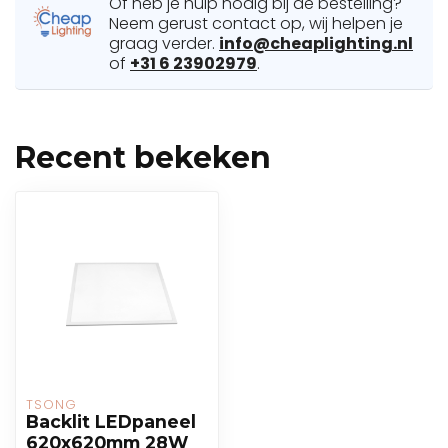
Of heb je hulp nodig bij de bestelling?
Neem gerust contact op, wij helpen je
graag verder.
info@cheaplighting.nl
of
+31 6 23902979
.
Recent bekeken
TSONG
Backlit LEDpaneel
620x620mm 28W