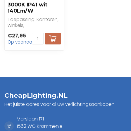
3000K IP41 wit
140Lm/W
Toepassing: Kantoren,
winkels,
gezondheidszorg,
€27,95
onderwijs
Op voorraad
CheapLighting.NL
Het juiste adres voor al uw verlichtingsaankopen.
Marslaan 171
1562 WG Krommenie