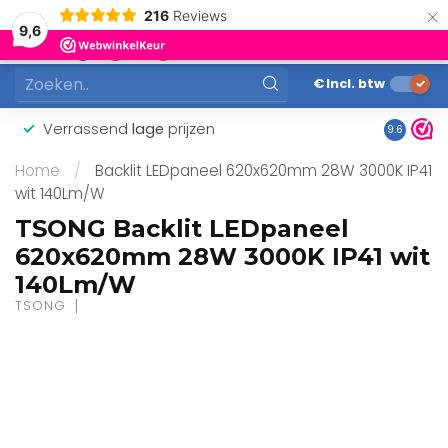
×
216
Reviews
0
9,6
MENU
€
Incl. btw
Verrassend
lage
prijzen
Gunstig
9.6
Home
/
Backlit LEDpaneel 620x620mm 28W 3000K IP41
wit 140Lm/W
TSONG Backlit LEDpaneel
620x620mm 28W 3000K IP41 wit
140Lm/W
TSONG