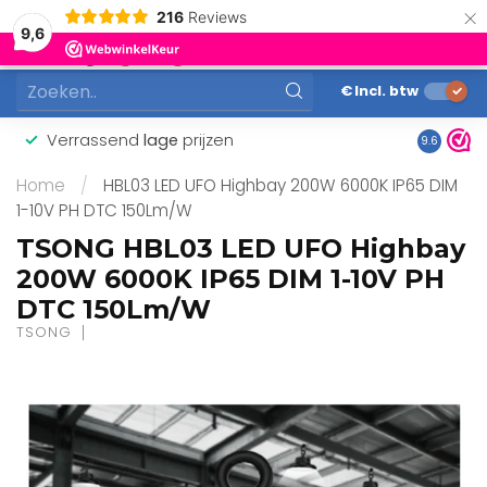
×
216
Reviews
0
9,6
MENU
€
Incl. btw
Verrassend
lage
prijzen
Gunstig
9.6
Home
/
HBL03 LED UFO Highbay 200W 6000K IP65 DIM
1-10V PH DTC 150Lm/W
TSONG HBL03 LED UFO Highbay
200W 6000K IP65 DIM 1-10V PH
DTC 150Lm/W
TSONG