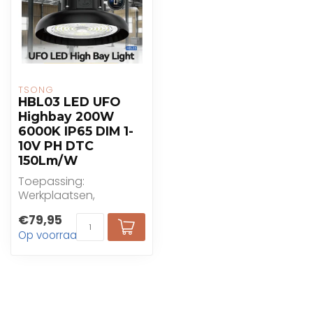
TSONG
HBL03 LED UFO
Highbay 200W
6000K IP65 DIM 1-
10V PH DTC
150Lm/W
Toepassing:
Werkplaatsen,
fabrieken, magazijnen,
€79,95
benzinestations,
Op voorraad
supermarkten, ...